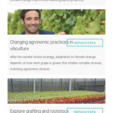
climate change may involve reducing planting density
Changing agronomic practices in
ΠΕΡΙΣΣΌΤΕΡΑ
viticulture
After the varietal choice strategy, adaptation to climate change
depends on how each grape is grown; this implies complex choices,
including agronomic choices.
Explore grafting and rootstock
ΠΕΡΙΣΣΌΤΕΡΑ