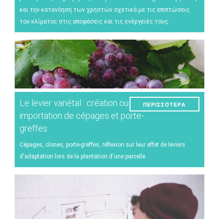
και την κατανόηση των χρηστών σχετικά με τις επιπτώσεις
του κλίματος στις αποφάσεις και τις ενέργειές τους.
Le levier variétal : création ou
ΠΕΡΙΣΣΌΤΕΡΑ
importation de cépages et porte-
greffes
Cépages, clones, porte-greffes, réflexion sur leur effet de leviers
d'adaptation lors de la plantation d'une parcelle