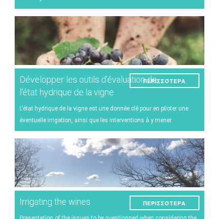
Développer les outils d'évaluation de
ΠΕΡΙΣΣΌΤΕΡΑ
l'état hydrique de la vigne
L'état hydrique de la vigne est une donnée clé pour en piloter une
éventuelle irrigation, ainsi que les interventions à y mener.
Irrigating the wines
ΠΕΡΙΣΣΌΤΕΡΑ
Presentation of the issues to be questionned when considering the