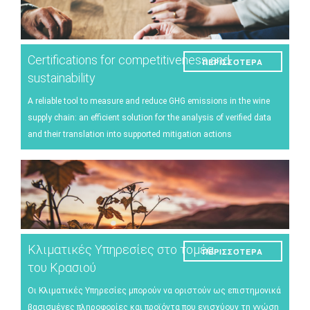
Certifications for competitiveness and
ΠΕΡΙΣΣΌΤΕΡΑ
sustainability
A reliable tool to measure and reduce GHG emissions in the wine
supply chain: an efficient solution for the analysis of verified data
and their translation into supported mitigation actions
Κλιματικές Υπηρεσίες στο τομέα
ΠΕΡΙΣΣΌΤΕΡΑ
του Κρασιού
Οι Κλιματικές Υπηρεσίες μπορούν να οριστούν ως επιστημονικά
βασισμένες πληροφορίες και προϊόντα που ενισχύουν τη γνώση