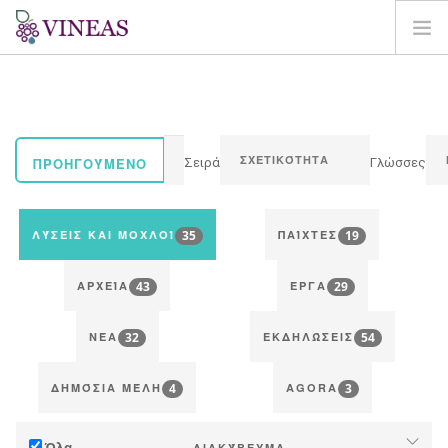
ΣΠΊΤΙ
ΓΙΑ ΤΗ VINEAS
ΕΠΙΠΤΏΣΕΙΣ ΤΗΣ CC
ΠΡΟΗΓΟΎΜΕΝΟ
Σειρά
Γλώσσες
ΛΎΣΕΙΣ ΚΑΙ ΜΟΧΛΟΊ
AGORA
35
19
ΛΎΣΕΙΣ ΚΑΙ ΜΟΧΛΟΊ
ΠΑΊΧΤΕΣ
ΧΑΡΤΟΓΡΆΦΗΣΗ
43
29
ΣΎΝΔΕΣΗ
ΑΡΧΕΊΑ
ΈΡΓΑ
EL
32
54
ΝΈΑ
ΕΚΔΗΛΏΣΕΙΣ
4
3
ΔΗΜΌΣΙΑ ΜΈΛΗ
AGORA
Όλα
ΔΙΑΚΎΒΕΥΜΑ