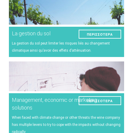
La gestion du sol
ΠΕΡΙΣΣΌΤΕΡΑ
La gestion du sol peut limiter les risques liés au changement
climatique ainsi qu’avoir des effets d’atténuation.
Management, economic or marketing
ΠΕΡΙΣΣΌΤΕΡΑ
solutions
When faced with climate change or other threats the wine company
has multiple levers to try to cope with the impacts without changing
radically