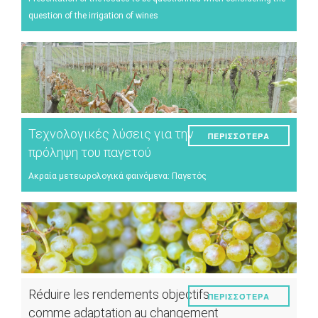
question of the irrigation of wines
Τεχνολογικές λύσεις για την
ΠΕΡΙΣΣΌΤΕΡΑ
πρόληψη του παγετού
Ακραία μετεωρολογικά φαινόμενα: Παγετός
Réduire les rendements objectifs
ΠΕΡΙΣΣΌΤΕΡΑ
comme adaptation au changement