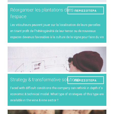
Réorganiser les plantations dans
ΠΕΡΙΣΣΌΤΕΡΑ
l'espace
Les viticulteurs peuvent jouer sur la localisation de leurs parcelles
en tirant profit de l'hétérogénéité de leur terroir ou de nouveaux
espaces devenus favorables à la culture de la vigne pour faire du vin
Strategy & transformative solutions
ΠΕΡΙΣΣΌΤΕΡΑ
Faced with difficult conditions the company can rethink in depth it's
economic & technical model. What type of strategies of this type are
available in the wine & vine sector ?