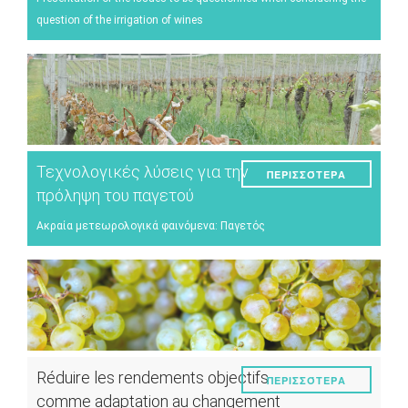
question of the irrigation of wines
Τεχνολογικές λύσεις για την
ΠΕΡΙΣΣΌΤΕΡΑ
πρόληψη του παγετού
Ακραία μετεωρολογικά φαινόμενα: Παγετός
Réduire les rendements objectifs
ΠΕΡΙΣΣΌΤΕΡΑ
comme adaptation au changement