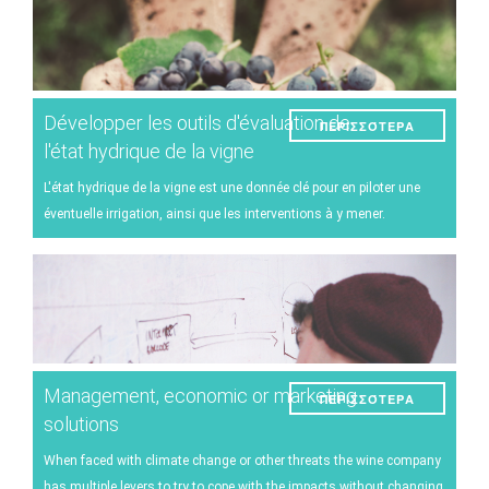
Développer les outils d'évaluation de
ΠΕΡΙΣΣΌΤΕΡΑ
l'état hydrique de la vigne
L'état hydrique de la vigne est une donnée clé pour en piloter une
éventuelle irrigation, ainsi que les interventions à y mener.
Management, economic or marketing
ΠΕΡΙΣΣΌΤΕΡΑ
solutions
When faced with climate change or other threats the wine company
has multiple levers to try to cope with the impacts without changing