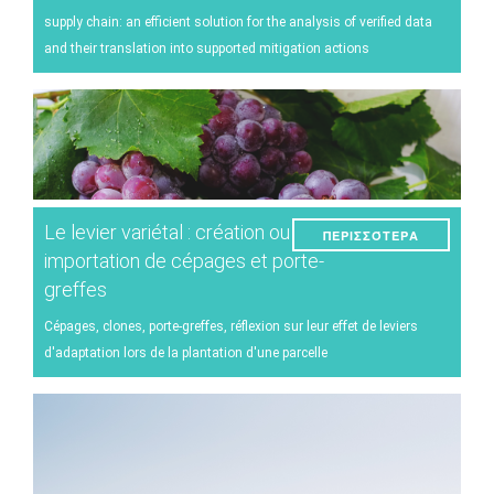
supply chain: an efficient solution for the analysis of verified data
and their translation into supported mitigation actions
Le levier variétal : création ou
ΠΕΡΙΣΣΌΤΕΡΑ
importation de cépages et porte-
greffes
Cépages, clones, porte-greffes, réflexion sur leur effet de leviers
d'adaptation lors de la plantation d'une parcelle