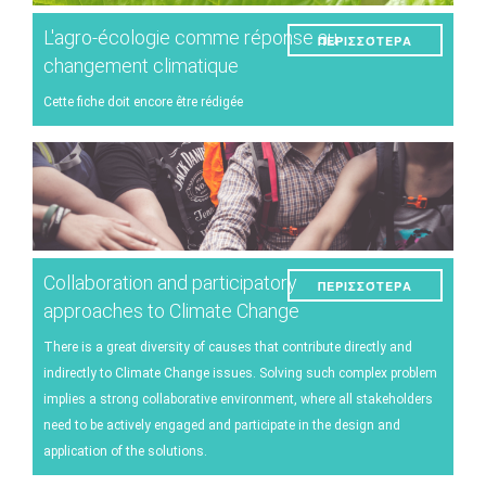
L'agro-écologie comme réponse au
ΠΕΡΙΣΣΌΤΕΡΑ
changement climatique
Cette fiche doit encore être rédigée
Collaboration and participatory
ΠΕΡΙΣΣΌΤΕΡΑ
approaches to Climate Change
There is a great diversity of causes that contribute directly and
indirectly to Climate Change issues. Solving such complex problem
implies a strong collaborative environment, where all stakeholders
need to be actively engaged and participate in the design and
application of the solutions.