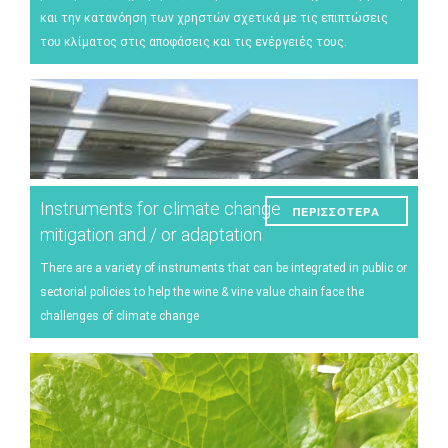
και την κατανόηση των χρηστών σχετικά με τις επιπτώσεις
Παράσιτα και ασθένειες
του κλίματος στις αποφάσεις και τις ενέργειές τους.
Διαχείριση αμπελώνα
Τεχνικές οινοποιήσης
Διαχείριση μετεωρολογικών γεγονότων
Άλλα
Instruments for climate change
ΠΕΡΙΣΣΌΤΕΡΑ
mitigation and / or adaptation
There are a variety of instruments that can be integrated in public or
sectorial policies to help the wine & vine value chain face the
challenges of climate change