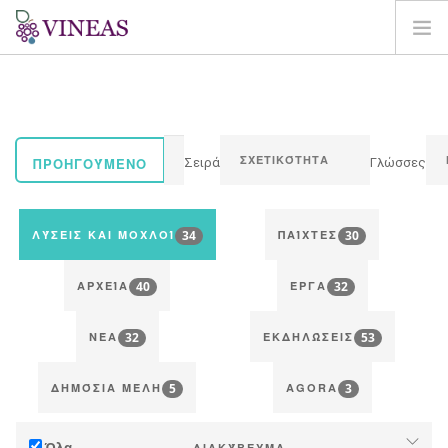
ΣΠΊΤΙ
ΓΙΑ ΤΗ VINEAS
ΕΠΙΠΤΏΣΕΙΣ ΤΗΣ CC
ΠΡΟΗΓΟΎΜΕΝΟ
Σειρά
Γλώσσες
ΛΎΣΕΙΣ ΚΑΙ ΜΟΧΛΟΊ
AGORA
34
30
ΛΎΣΕΙΣ ΚΑΙ ΜΟΧΛΟΊ
ΠΑΊΧΤΕΣ
ΧΑΡΤΟΓΡΆΦΗΣΗ
40
32
ΣΎΝΔΕΣΗ
ΑΡΧΕΊΑ
ΈΡΓΑ
EL
32
53
ΝΈΑ
ΕΚΔΗΛΏΣΕΙΣ
5
3
ΔΗΜΌΣΙΑ ΜΈΛΗ
AGORA
Όλα
ΔΙΑΚΎΒΕΥΜΑ