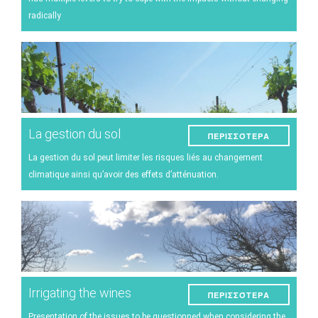
radically
La gestion du sol
ΠΕΡΙΣΣΌΤΕΡΑ
La gestion du sol peut limiter les risques liés au changement
climatique ainsi qu’avoir des effets d’atténuation.
Irrigating the wines
ΠΕΡΙΣΣΌΤΕΡΑ
Presentation of the issues to be questionned when considering the