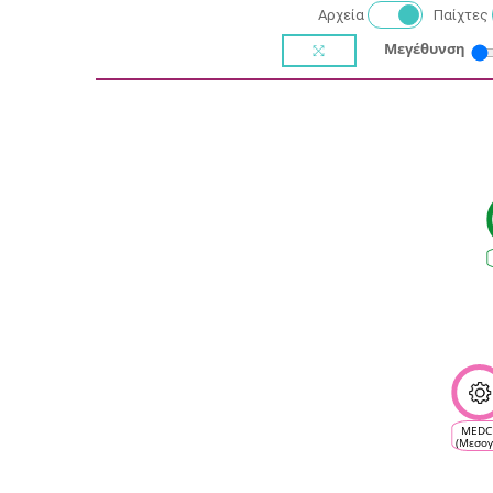
Αρχεία
Παίχτες
Μεγέθυνση
MEDC
(Μεσογ
κλίμ
αμπέ
και
οικοσυ