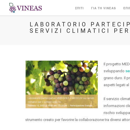
ΣΠΊΤΙ
ΓΙΑ ΤΗ VINEAS
ΕΠΙ
LABORATORIO PARTECIP
SERVIZI CLIMATICI PER
Il progetto MED-
sviluppando
se
grano duro. Il p
aspetti legati a
Il servizio clim
informazioni cli
rischio sviluppa
strumento creato per favorire la collaborazione tra diversi attori