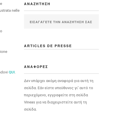
ΑΝΑΖΉΤΗΣΗ
le
strata nelle
no
ARTICLES DE PRESSE
zione
ΑΝΑΦΟΡΈΣ
andovi
QUI
.
Δεν υπάρχει ακόμη αναφορά για αυτή τη
σελίδα. Εάν είστε υπεύθυνος γι' αυτό το
περιεχόμενο, εγγραφείτε στη σελίδα
Vineas για να διαχειριστείτε αυτή τη
σελίδα.