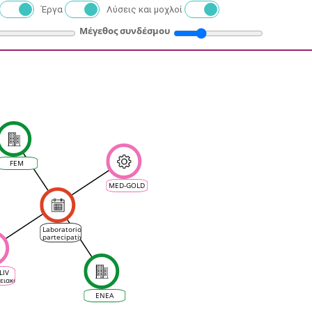
Έργα
Λύσεις και μοχλοί
Μέγεθος συνδέσμου
FEM
MED-GOLD
Laboratorio
partecipativo
MED-GOLD
+ MEDCLIV
sui servizi
climatici
LIV
per il
ειακό
settore
α
vinicolo
λου
ENEA
στήματος