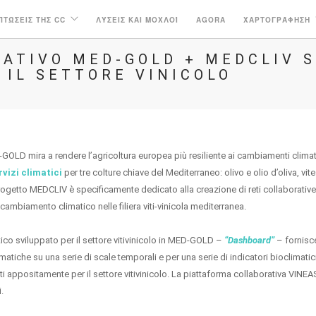
ΠΤΏΣΕΙΣ ΤΗΣ CC
ΛΎΣΕΙΣ ΚΑΙ ΜΟΧΛΟΊ
AGORA
ΧΑΡΤΟΓΡΆΦΗΣΗ
ATIVO MED-GOLD + MEDCLIV S
 IL SETTORE VINICOLO
GOLD mira a rendere l’agricoltura europea più resiliente ai cambiamenti climati
rvizi climatici
per tre colture chiave del Mediterraneo: olivo e olio d’oliva, vite
rogetto MEDCLIV è specificamente dedicato alla creazione di reti collaborative 
l cambiamento climatico nelle filiera viti-vinicola mediterranea.
atico sviluppato per il settore vitivinicolo in MED-GOLD –
“Dashboard”
– fornisc
matiche su una serie di scale temporali e per una serie di indicatori bioclimatici
ti appositamente per il settore vitivinicolo. La piattaforma collaborativa VINE
.