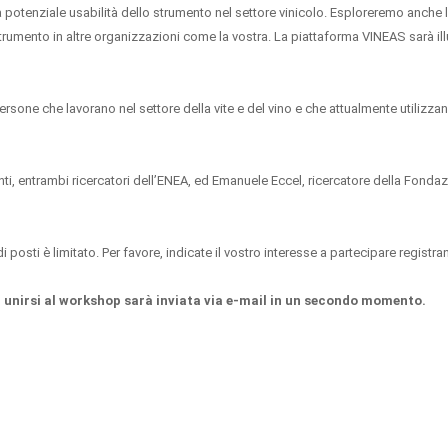
 potenziale usabilità dello strumento nel settore vinicolo. Esploreremo anche 
rumento in altre organizzazioni come la vostra. La piattaforma VINEAS sarà illu
rsone che lavorano nel settore della vite e del vino e che attualmente utilizza
nti, entrambi ricercatori dell’ENEA, ed Emanuele Eccel, ricercatore della Fonda
osti è limitato. Per favore, indicate il vostro interesse a partecipare registr
r unirsi al workshop sarà inviata via e-mail in un secondo momento.