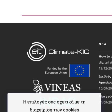
οίνο
ΝΈΑ
How to c
digital v
13/12/20
Διεθνές
Άμπελου
15/09/20
Μια γεύ
Η επιλογές σας σχετικά με τη
14/09/20
διαχείριση των cookies