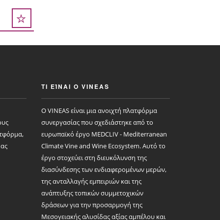
ΤΙ ΕΊΝΑΙ Ο VINEAS
Ο VINEAS είναι μια ανοιχτή πλατφόρμα
ους
συνεργασίας που σχεδιάστηκε από το
ατφόρμα,
ευρωπαϊκό έργο MEDCLIV - Mediterranean
μας
Climate Vine and Wine Ecosystem. Αυτό το
έργο στοχεύει στη διευκόλυνση της
διασύνδεσης των ενδιαφερομένων μερών,
της ανταλλαγής εμπειριών και της
ανάπτυξης τοπικών συμμετοχικών
δράσεων για την προσαρμογή της
Μεσογειακής αλυσίδας αξίας αμπέλου και