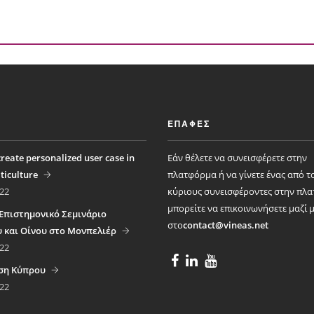
υ)
ΕΠΑΦΈΣ
reate personalized user case in
Εάν θέλετε να συνεισφέρετε στην
iticulture
πλατφόρμα ή να γίνετε ένας από τ
22
κύριους συνεισφέροντες στην πλ
μπορείτε να επικοινωνήσετε μαζί 
 Επιστημονικό Σεμινάριο
στο
contact@vineas.net
 και Οίνου στο Μονπελιέρ
22
ση Κύπρου
22