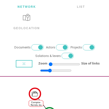
NETWORK
LIST
GEOLOCATION
Documents
Actors
Projects
Solutions & levers
Zoom
Size of links
Compte-
Rendu du
forum