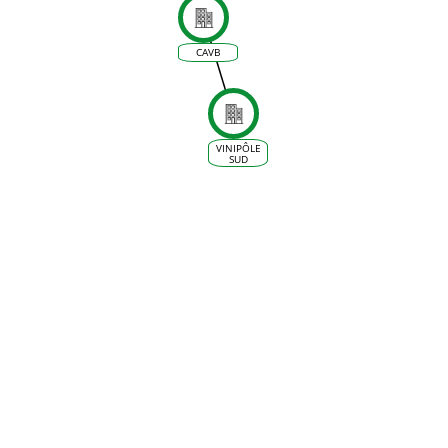
Prospective
Vigne et
Vin à
Macon le
28 mars
CAVB
2017 -
Projet
Laccave
VINIPÔLE
SUD
BOURGOGNE