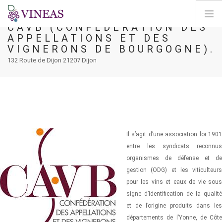
CAVB (CONFÉDÉRATION DES
APPELLATIONS ET DES
HOME
VIGNERONS DE BOURGOGNE).
ABOUT VINEAS
132 Route de Dijon 21207 Dijon
IMPACT OF CLIMATE CHANGE
SOLUTIONS & LEVERS
AGORA
MAP
Il s’agit d’une association loi 1901
LOGIN
entre les syndicats reconnus
organismes de défense et de
EN
gestion (ODG) et les viticulteurs
pour les vins et eaux de vie sous
signe d’identification de la qualité
et de l’origine produits dans les
départements de l’Yonne, de Côte