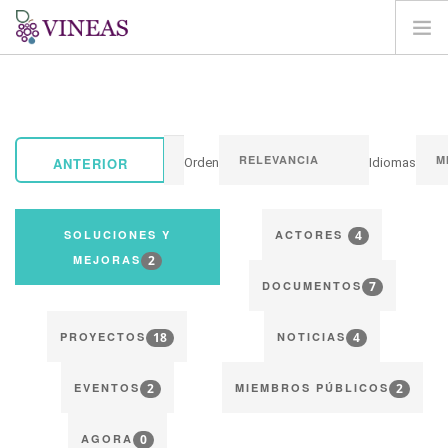
BIENVENIDA
SOBRE VINEAS
IMPACTOS DEL CC
ANTERIOR
Orden
Idiomas
SOLUCIONES Y MEJORAS
AGORA
4
SOLUCIONES Y
ACTORES
CARTOGRAFÍA
2
MEJORAS
7
INICIAR SESIÓN
DOCUMENTOS
ES
18
4
PROYECTOS
NOTICIAS
2
2
EVENTOS
MIEMBROS PÚBLICOS
0
AGORA