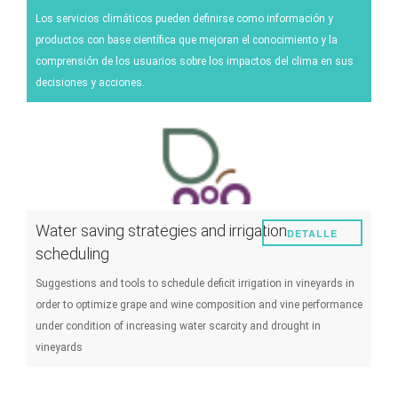
Energía
Los servicios climáticos pueden definirse como información y
productos con base científica que mejoran el conocimiento y la
Experimentos
comprensión de los usuarios sobre los impactos del clima en sus
Plagas y enfermedades
decisiones y acciones.
Manejo de viñedos
Técnicas enológicas
Gestión de los eventos climáticos
Otro
Water saving strategies and irrigation
DETALLE
scheduling
Suggestions and tools to schedule deficit irrigation in vineyards in
order to optimize grape and wine composition and vine performance
under condition of increasing water scarcity and drought in
vineyards