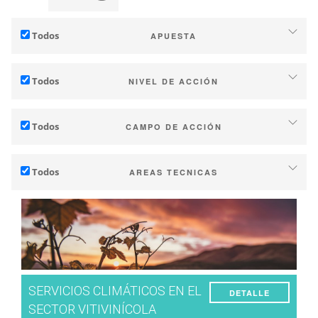
Todos
APUESTA
Adaptación al cambio climático
Todos
NIVEL DE ACCIÓN
Mitigación (de emisiones de GEI)
Particular (finca o bodega)
Ecología (biodiversidad, etc.)
Todos
CAMPO DE ACCIÓN
Industria (empresas, cooperativas….)
Técnico
Territorios (municipios, comarcas, etc.)
Todos
AREAS TECNICAS
Gestión - marketing
Investigación pública y privada
Suelo
Estrategia - transiciones
Políticas publicas
Administracion del Agua
Investigación - Innovación
Consumidores
Fenología
Colaboración: desarrollo de capacidades
Calidad del vino / uva
Instrumentos de planificación y políticas públicas
SERVICIOS CLIMÁTICOS EN EL
DETALLE
Rendimiento
Servicios climáticos
SECTOR VITIVINÍCOLA