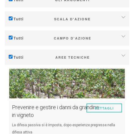
Adattamento al cambiamento climatico
Tutti
SCALA D'AZIONE
Mitigazione (delle emissioni di gas serra)
Individuale (azienda o cantina)
Ecologia (biodiversità, ecc...)
Tutti
CAMPO D'AZIONE
Industria, cooperative
Tecnico
Territori (municipalità, regioni, ecc…)
Tutti
AREE TECNICHE
Gestione - marketing
Ricerca (pubblica o privata)
Suolo
Strategia - transizione
Politiche pubbliche
Gestione dell'acqua
Ricerca - Innovazione
Consumatori
Fenologia
Collaborazione - Rafforzamento della capacità
Qualità delle uve / vino
Pianificazione - Strumenti di politica pubblica
Prevenire e gestire i danni da grandine
DETTAGLI
Resa
Servizi climatici
in vigneto
Energia
La difesa passiva si è imposta, dopo esperienze pregresse nella
difesa attiva
Sperimentazioni