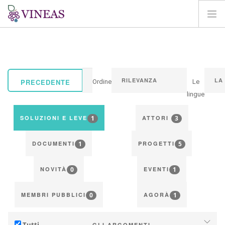
HOME
SU VINEAS
IMPATTI DEL CC
PRECEDENTE
Ordine
Le
SOLUZIONI E LEVE
lingue
AGORA
1
3
SOLUZIONI E LEVE
ATTORI
MAPPA
1
5
ENTRA
DOCUMENTI
PROGETTI
IT
0
1
NOVITÀ
EVENTI
0
1
MEMBRI PUBBLICI
AGORÀ
Tutti
GLI ARGOMENTI