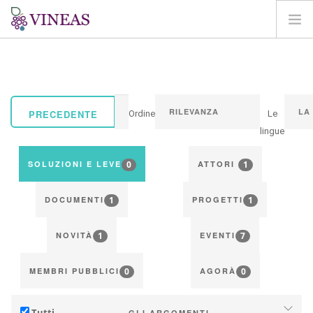
HOME
SU VINEAS
IMPATTI DEL CC
PRECEDENTE
Ordine
Le
SOLUZIONI E LEVE
lingue
AGORA
0
1
SOLUZIONI E LEVE
ATTORI
MAPPA
1
1
ENTRA
DOCUMENTI
PROGETTI
IT
1
7
NOVITÀ
EVENTI
0
0
MEMBRI PUBBLICI
AGORÀ
Tutti
GLI ARGOMENTI