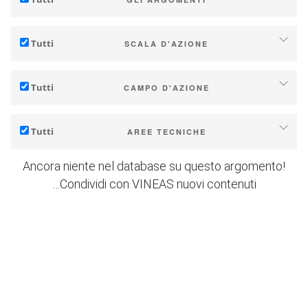
Adattamento al cambiamento climatico
Tutti
SCALA D'AZIONE
Mitigazione (delle emissioni di gas serra)
Individuale (azienda o cantina)
Ecologia (biodiversità, ecc...)
Tutti
CAMPO D'AZIONE
Industria, cooperative
Tecnico
Territori (municipalità, regioni, ecc…)
Tutti
AREE TECNICHE
Gestione - marketing
Ricerca (pubblica o privata)
Suolo
Strategia - transizione
Ancora niente nel database su questo argomento!
Politiche pubbliche
…Condividi con VINEAS nuovi contenuti
Gestione dell'acqua
Ricerca - Innovazione
Consumatori
Fenologia
Collaborazione - Rafforzamento della capacità
Qualità delle uve / vino
Pianificazione - Strumenti di politica pubblica
Resa
Servizi climatici
Energia
Sperimentazioni