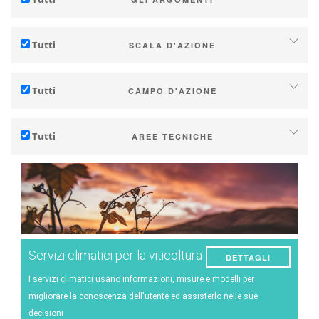
Adattamento al cambiamento climatico
Tutti
SCALA D'AZIONE
Mitigazione (delle emissioni di gas serra)
Individuale (azienda o cantina)
Ecologia (biodiversità, ecc...)
Tutti
CAMPO D'AZIONE
Industria, cooperative
Tecnico
Territori (municipalità, regioni, ecc…)
Tutti
AREE TECNICHE
Gestione - marketing
Ricerca (pubblica o privata)
Suolo
Strategia - transizione
Politiche pubbliche
Gestione dell'acqua
Ricerca - Innovazione
Consumatori
Fenologia
Collaborazione - Rafforzamento della capacità
Qualità delle uve / vino
Pianificazione - Strumenti di politica pubblica
Servizi climatici per la viticoltura
DETTAGLI
Resa
Servizi climatici
I servizi climatici usano informazioni, misure e modelli per
Energia
migliorare la conoscenza dell'utente ed assisterlo nelle sue
decisioni
Sperimentazioni