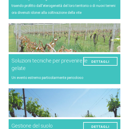
traendo profitto dall'eterogeneità del loro territorio o di nuovi terreni
ora divenuti idonei alla coltivazione della vite
Soluzioni tecniche per prevenire le
DETTAGLI
gelate
Un evento estremo particolarmente pericoloso
Gestione del suolo
DETTAGLI