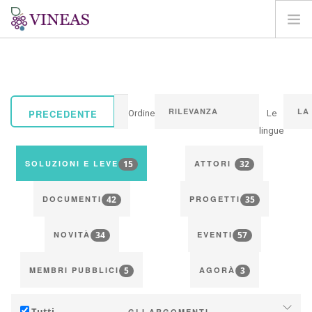
HOME
SU VINEAS
IMPATTI DEL CC
PRECEDENTE
Ordine
Le
SOLUZIONI E LEVE
lingue
AGORA
15
32
SOLUZIONI E LEVE
ATTORI
MAPPA
42
35
ENTRA
DOCUMENTI
PROGETTI
IT
34
57
NOVITÀ
EVENTI
5
3
MEMBRI PUBBLICI
AGORÀ
Tutti
GLI ARGOMENTI