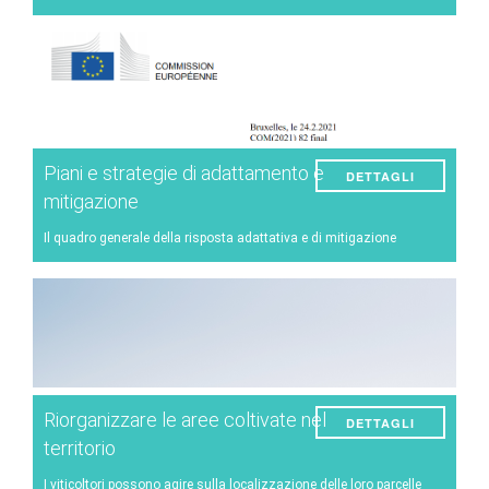
Malattie e danni
Gestione del vigneto
Tecniche enologiche
Gestione degli eventi meteorologici
Piani e strategie di adattamento e
DETTAGLI
Altro
mitigazione
Il quadro generale della risposta adattativa e di mitigazione
Riorganizzare le aree coltivate nel
DETTAGLI
territorio
I viticoltori possono agire sulla localizzazione delle loro parcelle