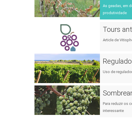
As geadas, em de
produtividade
Tours ant
Article de Vitisp
Regulador
Uso de regulador
Sombream
Para reduzir os 
interessante