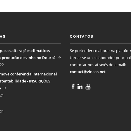
IAS
CONTATOS
ue as alterações climáticas
Se pretender colaborar na platafo
a produção de vinho no Douro?
tornar-se um colaborador principal
22
contactar-nos através do e-mail:
contact@vineas.net
move conferência internacional
stentabilidade - INSCRIÇÕES
S
21
21