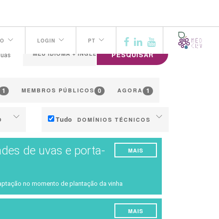
TO
LOGIN
PT
PESQUISAR
guas
1
0
1
MEMBROS PÚBLICOS
AGORA
Tudo
O
DOMÍNIOS TÉCNICOS
Solo
ades de uvas e porta-
MAIS
Gestão da água
Fenologia
daptação no momento de plantação da vinha
o
Qualidade da uva / vinho
ção
Produção
MAIS