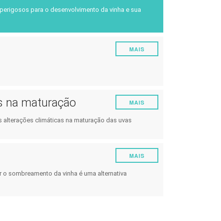
os de
Energia
perigosos para o desenvolvimento da vinha e sua
Experimentar
Pestes e Doenças
MAIS
Gestão da Vinha
Enologia
Gestão de Eventos Climáticos
os na maturação
MAIS
Outras
s alterações climáticas na maturação das uvas
MAIS
r o sombreamento da vinha é uma alternativa