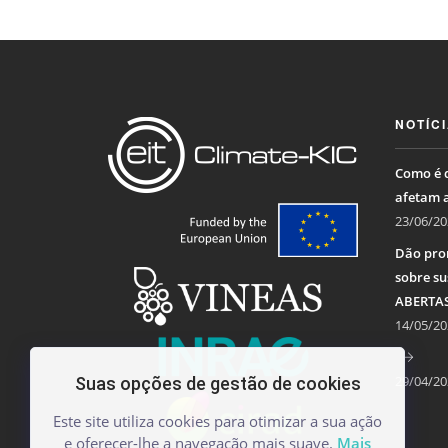
NOTÍC
Como é q
afetam 
23/06/20
Dão pro
sobre su
ABERTA
14/05/20
29/04/20
Suas opções de gestão de cookies
Este site utiliza cookies para otimizar a sua ação
e oferecer-lhe a navegação mais suave.
Mais