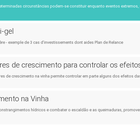
Consumidor
Planeamento e Instrument
terminadas circunstâncias podem-se constituir enquanto eventos extremos, 
Política Pública
Serviços Climáticos
i-gel
hère - exemple de 3 cas d'investissements dont aides Plan de Relance
es de crescimento para controlar os efeit
es de crescimento na vinha permite controlar em parte alguns dos efeitos da
ento na Vinha
constrangimentos hídricos e combater o escaldão e as queimaduras, promove