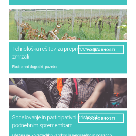
Škodljivci in bolezni
Upravljanje vinogradov
Enološke tehnike
Upravljanje meteoroloških dogodkov
Tehnološka rešitev za preprečevanje
PODROBNOSTI
Ostalo
zmrzali
Ekstremni dogodki: pozeba
Sodelovanje in participativni pristopi k
PODROBNOSTI
podnebnim spremembam
Obstaja veliko raznolikih vzrokov, ki neposredno in posredno