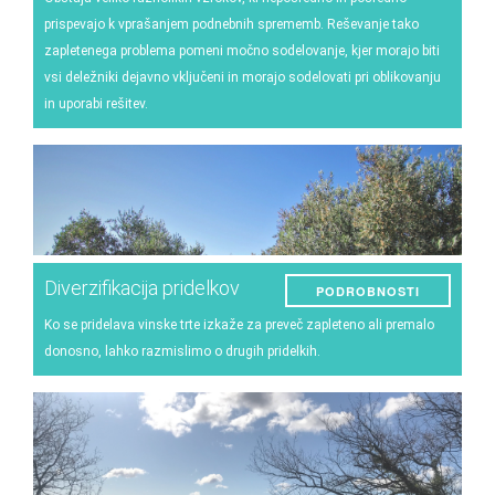
prispevajo k vprašanjem podnebnih sprememb. Reševanje tako
zapletenega problema pomeni močno sodelovanje, kjer morajo biti
vsi deležniki dejavno vključeni in morajo sodelovati pri oblikovanju
in uporabi rešitev.
Diverzifikacija pridelkov
PODROBNOSTI
Ko se pridelava vinske trte izkaže za preveč zapleteno ali premalo
donosno, lahko razmislimo o drugih pridelkih.