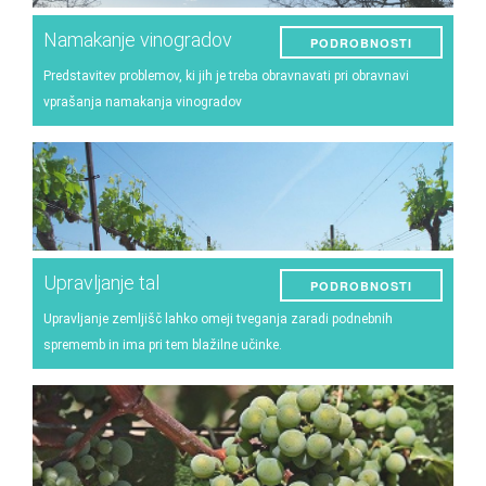
Namakanje vinogradov
PODROBNOSTI
Predstavitev problemov, ki jih je treba obravnavati pri obravnavi
vprašanja namakanja vinogradov
Upravljanje tal
PODROBNOSTI
Upravljanje zemljišč lahko omeji tveganja zaradi podnebnih
sprememb in ima pri tem blažilne učinke.