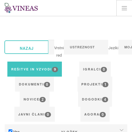
DOMOV
O VINEAS
VPLIVI PODNEBNIH SPREMEMB
NAZAJ
Vrstni
Jeziki
REŠITVE IN VZVODI
red
AGORA
9
0
REŠITVE IN VZVODI
IGRALCI
KARTIRANJE
0
1
REGISTRACIJA
DOKUMENTI
PROJEKTI
SI
2
4
NOVICE
DOGODKI
0
0
JAVNI ČLANI
AGORA
Vse
VLOŽEK