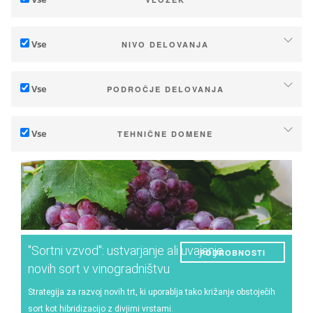
Prilagajanje podnebnim spremembam
Vse
NIVO DELOVANJA
Blažitev (emisij TGP)
Posameznik (kmetija ali vinska klet)
Ekologija (biodiverziteta)
Vse
PODROČJE DELOVANJA
Industrija, zadruge
Tehnično
Ozemlja (občine, regije itd.)
Vse
TEHNIČNE DOMENE
Management - trženje
Javne in zasebne raziskave
Prst
Strategija - prehodi
Javne strategije
Upravljanje voda
Raziskave - Inovacije
Potrošniki
Fenologija
Sodelovanje - krepitev kapacitet
Kakovost grozdja/vina
Načrtovanja in inštrumenti javne politike
"Sortni vzvod": ustvarjanje ali uvajanje
PODROBNOSTI
Izkoristek
Podnebne storitve
novih sort v vinogradništvu
Energija
Strategija za razvoj novih trt, ki uporablja tako križanje obstoječih
sort kot hibridizacijo z divjimi vrstami.
Eksperiment