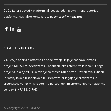
Če želite prispevati k platformi ali postati eden glavnih kontributorjev
platforme, nas lahko kontaktirate na
contact@vineas.net
KAJ JE VINEAS?
VINEAS je odprta platforma za sodelovanje, ki jo je zasnoval evropski
projekt MEDCLIV - Sredozemski podnebni ekosistem trte in vina. Cilj tega
projekta je olajšati usklajevanje zainteresiranih strani, izmenjavo izkušenj
in razvoj lokalnih sodelovalnih ukrepov za prilagajanje sredozemske
vrednostne verige vinske trte in vina podnebnim spremembam. Platformo
so razvili INRAE ​​& CIRAD.
© Copyright 2026 - VINEAS