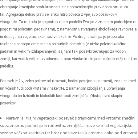
ohranjanje kmetijske produktivnosti je najpomembnejša prav dobra struktura
tal. Agregacija delcev prsti se lahko hitro poveča z vpeljavo posevkov v
vinograde. Ta metoda je pogosto v rabi v predelih Evrope z zmernim podnebjem (s
pogostimi poletnimi padavinami), z namenom ustvarjanja ekološkega ravnovesja
in doseganja vegetacijske moči vinske trte. Po drugi strani pa je je uporaba
takšnega pristopa omejena na polsušnih območjih (z nizko poletno količino
padavin in velikim izhlapevanjem), saj tam taki posevki tekmujejo za vodo v
zemlji, kar vodi k večjemu vodnemu stresu vinske trte in posledično k nižji rasti ter
pridelku.
Posevek je živ, zelen pokrov tal (travnati, bodisi posejan ali naravni), zasajen med
(in včasih tudi pod) vrstami vinske trte, z namenom izboljšanja upravljanja
vinograda ter fizičnih in bioloških lastnosti zemljišča. Obstaja več skupin
posevkov:
Naravni ali trajni vegetacijski posevek s trajnicami med vrstami; značilni
so za zmerno podnebje in rodovitna zemljišča; trave se med vegetacijsko
sezono večkrat zastirajo ter brez obdelave tal (izjemoma lahko pod vrstami