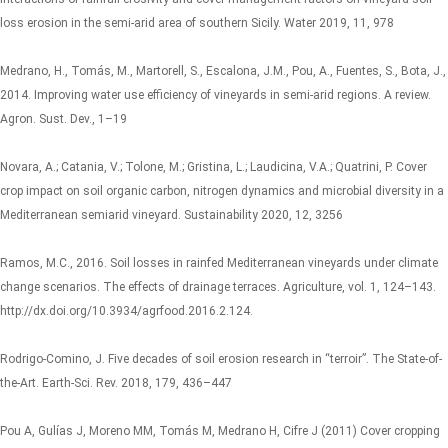
loss erosion in the semi-arid area of southern Sicily. Water 2019, 11, 978
Medrano, H., Tomás, M., Martorell, S., Escalona, J.M., Pou, A., Fuentes, S., Bota, J.,
2014. Improving water use efficiency of vineyards in semi-arid regions. A review.
Agron. Sust. Dev., 1–19
Novara, A.; Catania, V.; Tolone, M.; Gristina, L.; Laudicina, V.A.; Quatrini, P. Cover
crop impact on soil organic carbon, nitrogen dynamics and microbial diversity in a
Mediterranean semiarid vineyard. Sustainability 2020, 12, 3256
Ramos, M.C., 2016. Soil losses in rainfed Mediterranean vineyards under climate
change scenarios. The effects of drainage terraces. Agriculture, vol. 1, 124–143.
http://dx.doi.org/10.3934/agrfood.2016.2.124.
Rodrigo-Comino, J. Five decades of soil erosion research in “terroir”. The State-of-
the-Art. Earth-Sci. Rev. 2018, 179, 436–447
Pou A, Gulías J, Moreno MM, Tomás M, Medrano H, Cifre J (2011) Cover cropping