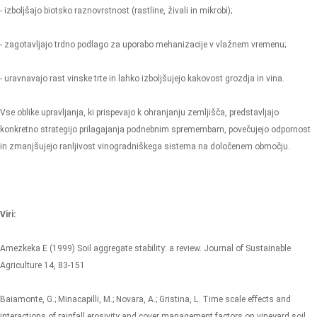
- izboljšajo biotsko raznovrstnost (rastline, živali in mikrobi);
- zagotavljajo trdno podlago za uporabo mehanizacije v vlažnem vremenu;
- uravnavajo rast vinske trte in lahko izboljšujejo kakovost grozdja in vina.
Vse oblike upravljanja, ki prispevajo k ohranjanju zemljišča, predstavljajo
konkretno strategijo prilagajanja podnebnim spremembam, povečujejo odpornost
in zmanjšujejo ranljivost vinogradniškega sistema na določenem območju.
Viri:
Amezkeka E (1999) Soil aggregate stability: a review. Journal of Sustainable
Agriculture 14, 83-151
Baiamonte, G.; Minacapilli, M.; Novara, A.; Gristina, L. Time scale effects and
interactions of rainfall erosivity and cover management factors on vineyard soil