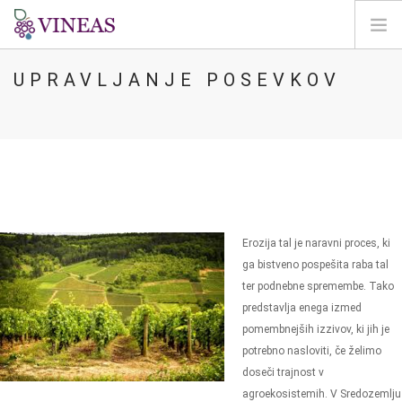
UPRAVLJANJE POSEVKOV
DOMOV
O VINEAS
VPLIVI PODNEBNIH SPREMEMB
REŠITVE IN VZVODI
AGORA
KARTIRANJE
Erozija tal je naravni proces, ki
REGISTRACIJA
ga bistveno pospešita raba tal
ter podnebne spremembe. Tako
SI
predstavlja enega izmed
pomembnejših izzivov, ki jih je
potrebno nasloviti, če želimo
doseči trajnost v
agroekosistemih. V Sredozemlju