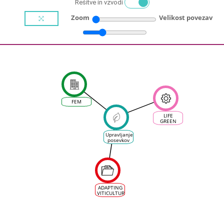
Rešitve in vzvodi
Zoom
Velikost povezav
FEM
LIFE
GREEN
GRAPES
Upravljanje
posevkov
ADAPTING
VITICULTURE
TO
CLIMATE
CHANGE
GUIDANCE
MANUAL