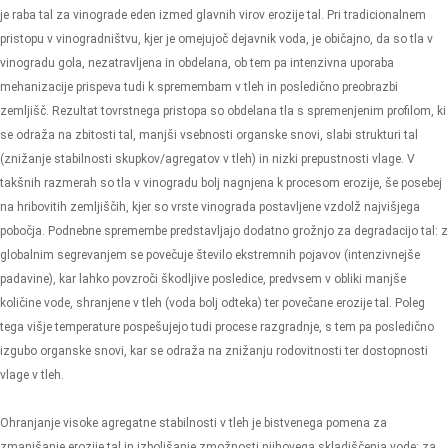
je raba tal za vinograde eden izmed glavnih virov erozije tal. Pri tradicionalnem
pristopu v vinogradništvu, kjer je omejujoč dejavnik voda, je običajno, da so tla v
vinogradu gola, nezatravljena in obdelana, ob tem pa intenzivna uporaba
mehanizacije prispeva tudi k spremembam v tleh in posledično preobrazbi
zemljišč. Rezultat tovrstnega pristopa so obdelana tla s spremenjenim profilom, ki
se odraža na zbitosti tal, manjši vsebnosti organske snovi, slabi strukturi tal
(znižanje stabilnosti skupkov/agregatov v tleh) in nizki prepustnosti vlage. V
takšnih razmerah so tla v vinogradu bolj nagnjena k procesom erozije, še posebej
na hribovitih zemljiščih, kjer so vrste vinograda postavljene vzdolž najvišjega
pobočja. Podnebne spremembe predstavljajo dodatno grožnjo za degradacijo tal: z
globalnim segrevanjem se povečuje število ekstremnih pojavov (intenzivnejše
padavine), kar lahko povzroči škodljive posledice, predvsem v obliki manjše
količine vode, shranjene v tleh (voda bolj odteka) ter povečane erozije tal. Poleg
tega višje temperature pospešujejo tudi procese razgradnje, s tem pa posledično
izgubo organske snovi, kar se odraža na znižanju rodovitnosti ter dostopnosti
vlage v tleh.
Ohranjanje visoke agregatne stabilnosti v tleh je bistvenega pomena za
zmanjšanje erozije tal in izboljšanje zmožnosti njihovega skladiščenja vode: za