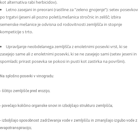
kot alternativa rabi herbicidov).
Letno zasejani in preorani (rastline za ”zeleno gnojenje”): setev posevkov
po trgatvi (jeseni ali pozno poleti),mešanica stročnic in zelišč; izbira
semenske mešanice je odvisna od rodovitnosti zemljišča in stopnje
kompeticije s trto.
Upravljanje neobdelanega zemljišča z enoletnimi posevki vrst, ki se
zasejejo same ali z enoletnimi posevki, ki se ne zasejejo sami (setev jeseni in
spomladi; prirast posevka se pokosi in pusti kot zastirka na površini).
Na splošno posevki v vinogradu:
- ščitijo zemljišče pred erozijo;
- povečajo količino organske snovi in ​​izboljšajo strukturo zemljišča;
- izboljšajo sposobnost zadrževanja vode v zemljišču in zmanjšajo izgubo vode z
evapotranspiracijo;