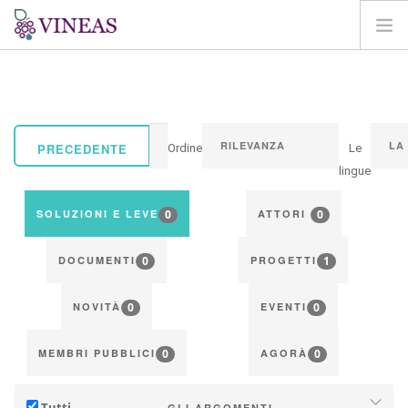
HOME
SU VINEAS
IMPATTI DEL CC
PRECEDENTE
Ordine
Le
SOLUZIONI E LEVE
lingue
AGORA
0
0
SOLUZIONI E LEVE
ATTORI
MAPPA
0
1
ENTRA
DOCUMENTI
PROGETTI
IT
0
0
NOVITÀ
EVENTI
0
0
MEMBRI PUBBLICI
AGORÀ
Tutti
GLI ARGOMENTI