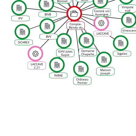
Moreau
Boisset
Vinipole
sud
Comité vin
bourgogne
BIVB
Auvergne
Rhône-
IFV
Alpes
Compte-
Rendu du
Vinescen
Forum
LACCAVE
Prospective
BVV
Vigne et
Vin -
SICAREX
projet
Laccave à
Macon le
Domaine
IUVV Jules
Sigales
28 mars
Chapelle
Guyot
2017
LACCAVE
2.21
Maison
Joseph
INRAE
Drouhin
Château
Portier