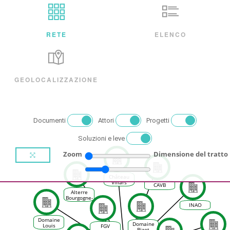
RETE
ELENCO
GEOLOCALIZZAZIONE
Documenti
Attori
Progetti
Soluzioni e leve
Zoom
Dimensione del tratto
Château
Villars
CAVB
Fontaine
Alterre
Bourgogne-
Franche-
INAO
Comté
Domaine
Domaine
Louis
FGV
Bizot