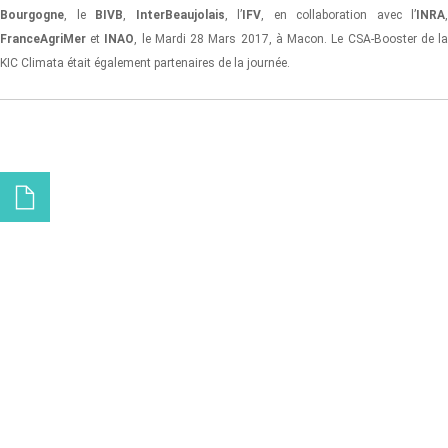
Bourgogne
, le
BIVB
,
InterBeaujolais
, l’
IFV
, en collaboration avec l’
INRA
,
FranceAgriMer
et
INAO
, le Mardi 28 Mars 2017, à Macon. Le CSA-Booster de l
KIC Climata était également partenaires de la journée.