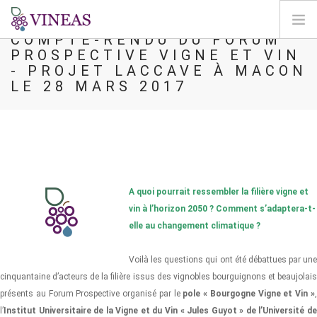
COMPTE-RENDU DU FORUM
PROSPECTIVE VIGNE ET VIN
HOME
- PROJET LACCAVE À MACON
LE 28 MARS 2017
SU VINEAS
IMPATTI DEL CC
SOLUZIONI E LEVE
AGORA
MAPPA
A quoi pourrait ressembler la filière vigne et
ENTRA
vin à l’horizon 2050 ?
Comment s’adaptera-t-
elle au changement climatique ?
IT
Voilà les questions qui ont été débattues par une
cinquantaine d’acteurs de la filière issus des vignobles bourguignons et beaujolais
présents au Forum Prospective organisé par le
pole « Bourgogne Vigne et Vin »
l’
Institut Universitaire de la Vigne et du Vin « Jules Guyot » de l’Université de