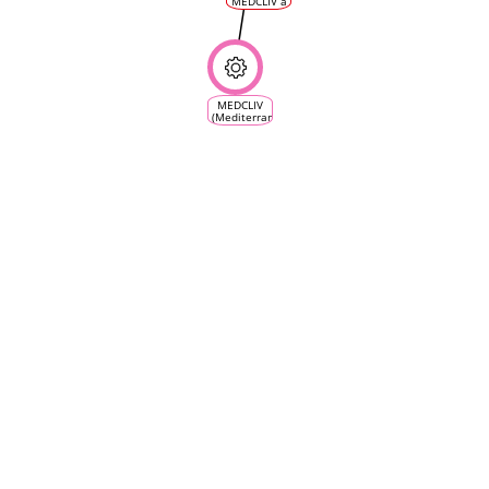
MEDCLIV a
la rete
SIMEI,
collaborativa
18.11.2022
su clima-
- Risposte
vite-vino"
dai
partecipanti
MEDCLIV
(Mediterranean
Climate
Vine &
Wine
Ecosystem)