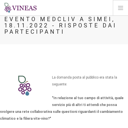
EVENTO MEDCLIV A SIMEI,
18.11.2022 - RISPOSTE DAI
HOME
PARTECIPANTI
SU VINEAS
IMPATTI DEL CC
SOLUZIONI E LEVE
AGORA
MAPPA
La domanda posta al pubblico era stata la
ENTRA
seguente:
IT
"In relazione al tuo campo di attività, quale
servizio più di altri ti attendi che possa
svolgere una rete collaborativa sulle questioni riguardanti il cambiamento
climatico e la filiera vite-vino?"