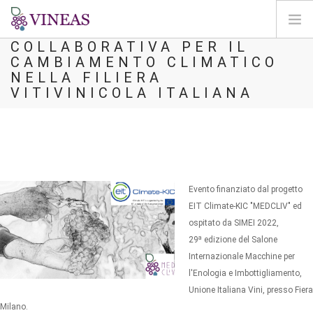
COSTRUIRE LA RETE
COLLABORATIVA PER IL
CAMBIAMENTO CLIMATICO
HOME
NELLA FILIERA
SU VINEAS
VITIVINICOLA ITALIANA
IMPATTI DEL CC
SOLUZIONI E LEVE
AGORA
MAPPA
Evento finanziato dal progetto
ENTRA
EIT Climate-KIC "MEDCLIV" ed
ospitato da SIMEI 2022,
IT
a
29
edizione del Salone
Internazionale Macchine per
l'Enologia e Imbottigliamento,
Unione Italiana Vini, presso Fiera
Milano.