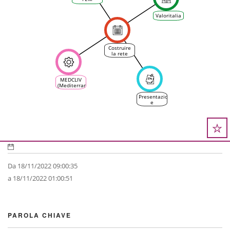
Valoritalia
Costruire
la rete
collaborativa
per il
cambiamento
climatico
MEDCLIV
nella
(Mediterranean
filiera
Climate
vitivinicola
Vine &
Presentazioni
italiana
Wine
e
Ecosystem)
sondaggio
per
"Costruire
la rete
collaborativa
su clima-
vite-vino"
Da 18/11/2022 09:00:35
a 18/11/2022 01:00:51
PAROLA CHIAVE