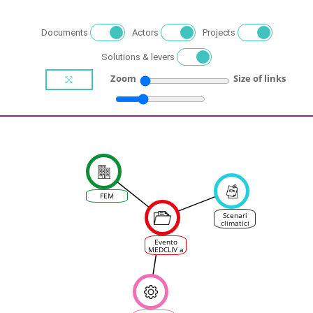
Documents
Actors
Projects
Solutions & levers
Zoom
Size of links
FEM
Scenari
climatici
per la
viticoltura
Evento
trentina -
MEDCLIV a
Relazioni
San
Michele
all'Adige
(FEM),
06.12.2022
- Relazioni