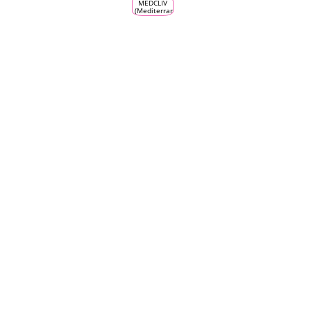
MEDCLIV
(Mediterranean
Climate
Vine &
Wine
Ecosystem)