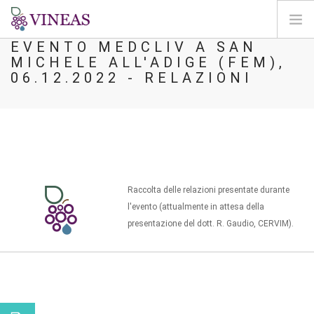
EVENTO MEDCLIV A SAN
MICHELE ALL'ADIGE (FEM),
HOME
06.12.2022 - RELAZIONI
ABOUT VINEAS
IMPACT OF CLIMATE CHANGE
SOLUTIONS & LEVERS
AGORA
MAP
Raccolta delle relazioni presentate durante
LOGIN
l'evento (attualmente in attesa della
presentazione del dott. R. Gaudio, CERVIM).
EN