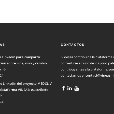
IAS
CONTACTOS
 Linkedin para compartir
Si desea contribuir a la plataforma 
ión sobre viña, vino y cambio
convertirse en uno de los principal
o
contribuyentes a la plataforma, pu
24
contactarnos en
contact@vineas.n
e LinkedIn del proyecto MEDCLIV
plataforma VINEAS: ¡suscríbete
24