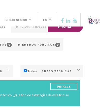
INICIAR SESIÓN
ES
BUSCAR
omas
0
0
TOS
MIEMBROS PÚBLICOS
Todos
ÓN
AREAS TECNICAS
Suelo
DETALLE
Administracion del Agua
écnico. ¿Qué tipo de estrategias de este tipo se
s
Fenología
ón
Calidad del vino / uva