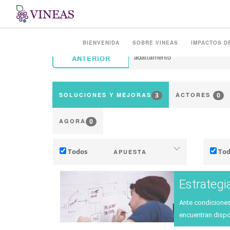
BIENVENIDA
SOBRE VINEAS
IMPACTOS D
ANTERIOR
3
0
SOLUCIONES Y MEJORAS
ACTORES
0
AGORA
Todos
Tod
APUESTA
Adaptación al cambio climático
Estrategi
Mitigación (de emisiones de GEI)
Indu
Ante condiciones
Ecología (biodiversidad, etc.)
Territ
encuentran dispon
In