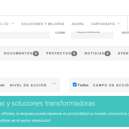
EL CC
SOLUCIONES Y MEJORAS
AGORA
CARTOGRAFÍA
Orden
Idi
0
5
0
DOCUMENTOS
PROYECTOS
NOTICIAS
EVEN
os
Todos
NIVEL DE ACCIÓN
CAMPO DE ACCI
Particular (finca o bodega)
Técnico
as y soluciones transformadoras
stria (empresas, cooperativas….)
Gestión - marketing
 difíciles, la empresa puede repensar en profundidad su modelo económico y t
orios (municipios, comarcas, etc.)
Estrategia - transicione
ibles en el sector vitivinícola?
vestigación pública y privada
Investigación - Innovaci