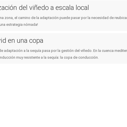
ación del viñedo a escala local
Políticas publicas
Colaboración: desarrollo
capacidades
ma zona, el camino de la adaptación puede pasar por la necesidad de reubicar
Consumidores
¡una estrategia nómada!
Instrumentos de planificac
políticas públicas
vid en una copa
Servicios climáticos
e adaptación a la sequía pasa por la gestión del viñedo. En la cuenca mediterr
nducción muy resistente a la sequía: la copa de conducción.