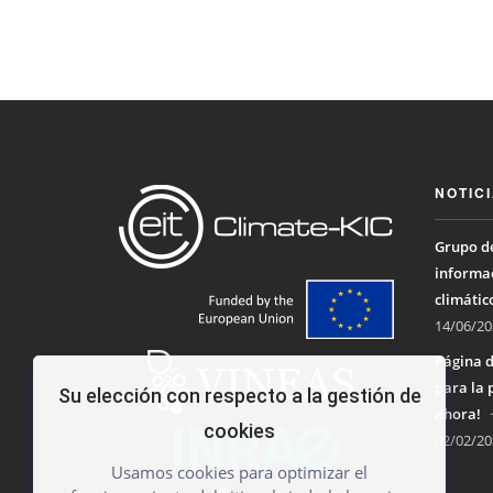
NOTIC
Grupo de
informac
climátic
14/06/20
Página d
para la 
Su elección con respecto a la gestión de
ahora!
cookies
02/02/20
Usamos cookies para optimizar el