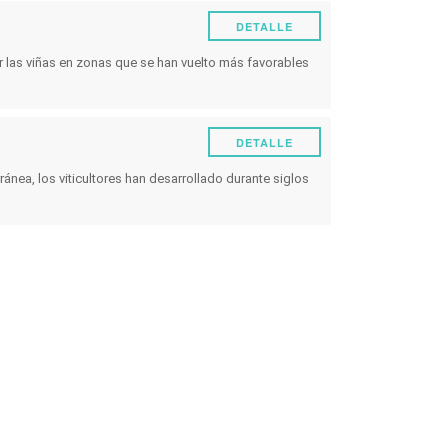
DETALLE
 de
Rendimiento
 las viñas en zonas que se han vuelto más favorables
Energía
ión y
Experimentos
Plagas y enfermedades
DETALLE
Manejo de viñedos
ánea, los viticultores han desarrollado durante siglos
Técnicas enológicas
Gestión de los eventos climáticos
Otro