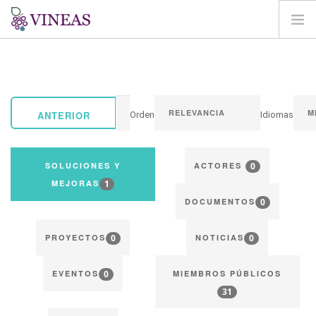
BIENVENIDA
SOBRE VINEAS
IMPACTOS DEL CC
ANTERIOR
Orden
Idiomas
SOLUCIONES Y MEJORAS
AGORA
0
SOLUCIONES Y
ACTORES
CARTOGRAFÍA
1
MEJORAS
0
INICIAR SESIÓN
DOCUMENTOS
ES
0
0
PROYECTOS
NOTICIAS
0
EVENTOS
MIEMBROS PÚBLICOS
31