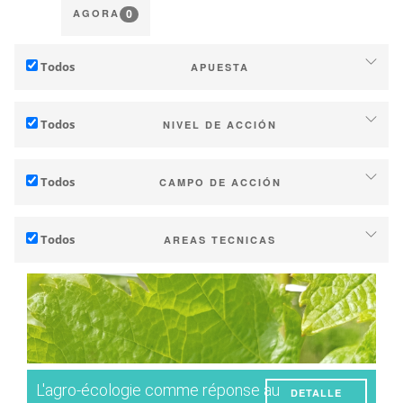
0
AGORA
Todos
APUESTA
Adaptación al cambio climático
Todos
NIVEL DE ACCIÓN
Mitigación (de emisiones de GEI)
Particular (finca o bodega)
Ecología (biodiversidad, etc.)
Todos
CAMPO DE ACCIÓN
Industria (empresas, cooperativas….)
Técnico
Territorios (municipios, comarcas, etc.)
Todos
AREAS TECNICAS
Gestión - marketing
Investigación pública y privada
Suelo
Estrategia - transiciones
Políticas publicas
Administracion del Agua
Investigación - Innovación
Consumidores
Fenología
Colaboración: desarrollo de capacidades
Calidad del vino / uva
Instrumentos de planificación y políticas públicas
L'agro-écologie comme réponse au
DETALLE