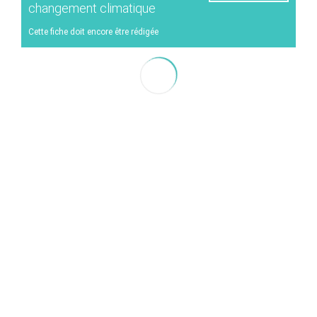
Rendimiento
Servicios climáticos
changement climatique
Energía
Cette fiche doit encore être rédigée
Experimentos
Plagas y enfermedades
Manejo de viñedos
Técnicas enológicas
Gestión de los eventos climáticos
Otro