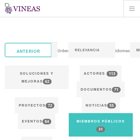
BIENVENIDA
SOBRE VINEAS
IMPACTOS DEL CC
ANTERIOR
Orden
Idiomas
SOLUCIONES Y MEJORAS
AGORA
113
SOLUCIONES Y
ACTORES
CARTOGRAFÍA
62
MEJORAS
71
INICIAR SESIÓN
DOCUMENTOS
ES
72
55
PROYECTOS
NOTICIAS
84
EVENTOS
MIEMBROS PÚBLICOS
31