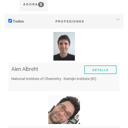
8
AGORA
Todos
PROFESIONES
Viticultor, enólogo
Enólogo
Proveedor de servicios, consultor
Investigador, ingeniero
Alen Albreht
DETALLE
Estudiante
National Institute of Chemistry - Kemijki Institute (KI)
Otro