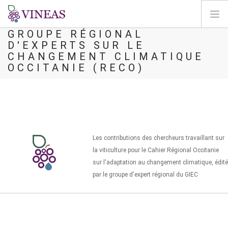
VITICULTURE : RAPPORT DU
GROUPE RÉGIONAL
D'EXPERTS SUR LE
BIENVENIDA
CHANGEMENT CLIMATIQUE
SOBRE VINEAS
OCCITANIE (RECO)
IMPACTOS DEL CC
SOLUCIONES Y MEJORAS
AGORA
CARTOGRAFÍA
Les contributions des chercheurs travaillant sur
INICIAR SESIÓN
la viticulture pour le Cahier Régional Occitanie
sur l'adaptation au changement climatique, édité
ES
par le groupe d'expert régional du GIEC