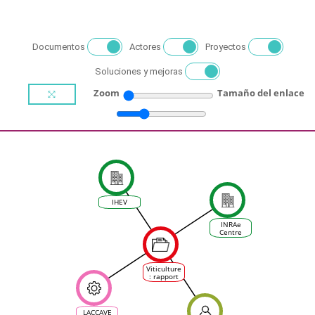
Documentos
Actores
Proyectos
Soluciones y mejoras
Zoom
Tamaño del enlace
IHEV
INRAe
Centre
d'Occitanie
Viticulture
: rapport
du groupe
régional
d'experts
sur le
LACCAVE