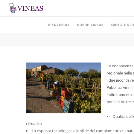
MEDLAB IN SICILIA
BIENVENIDA
SOBRE VINEAS
IMPACTOS D
Le conoscenze sp
regionale nella 
I due incontri ve
Pubblica Ammini
indirettamente co
paralleli su tre
Qualità del
climatico
La risposta tecnologica alle sfide del cambiamento climatico