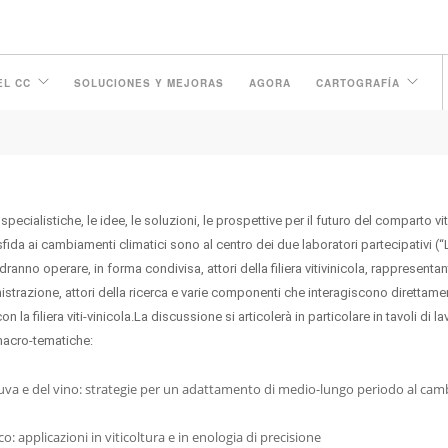
EL CC
SOLUCIONES Y MEJORAS
AGORA
CARTOGRAFÍA
ecialistiche, le idee, le soluzioni, le prospettive per il futuro del comparto vit
sfida ai cambiamenti climatici sono al centro dei due laboratori partecipativi (“
dranno operare, in forma condivisa, attori della filiera vitivinicola, rappresentan
strazione, attori della ricerca e varie componenti che interagiscono direttame
n la filiera viti-vinicola.La discussione si articolerà in particolare in tavoli di l
 macro-tematiche:
l’uva e del vino: strategie per un adattamento di medio-lungo periodo al c
: applicazioni in viticoltura e in enologia di precisione