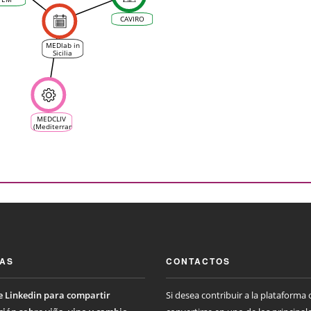
CAVIRO
MEDlab in
Sicilia
MEDCLIV
(Mediterranean
Climate
Vine &
Wine
Ecosystem)
IAS
CONTACTOS
 Linkedin para compartir
Si desea contribuir a la plataforma 