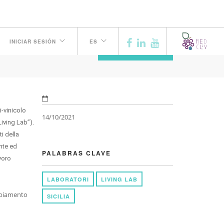
INICIAR SESIÓN
ES
ANTERIOR
i-vinicolo
14/10/2021
Living Lab”).
ti della
nte ed
PALABRAS CLAVE
avoro
LABORATORI
LIVING LAB
ambiamento
SICILIA