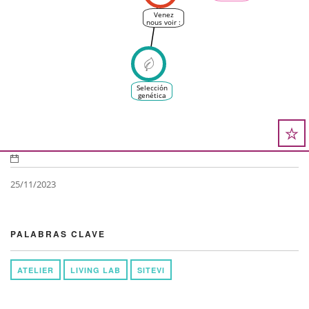
Venez
nous voir :
VinidoccLab,
Ressenti
et VINEAS
au SITEVI
avec des
ateliers !
Selección
genética
de
variedades
de vid más
resilientes
al cambio
climático
25/11/2023
PALABRAS CLAVE
ATELIER
LIVING LAB
SITEVI