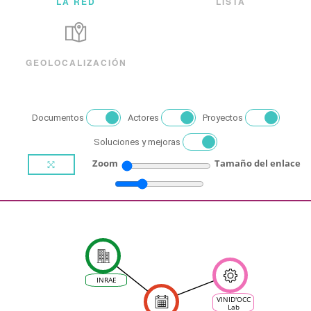
LA RED
LISTA
GEOLOCALIZACIÓN
Documentos
Actores
Proyectos
Soluciones y mejoras
Zoom
Tamaño del enlace
INRAE
VINID'OCC
Lab