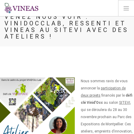
VENEZ NOUS VOIR :
VINIDOCCLAB, RESSENTI ET
BIENVENIDA
VINEAS AU SITEVI AVEC DES
ATELIERS !
SOBRE VINEAS
IMPACTOS DEL CC
SOLUCIONES Y MEJORAS
AGORA
CARTOGRAFÍA
Nous sommes ravis de vous
INICIAR SESIÓN
annoncer la
participation de
deux projets
financés par le
défi
ES
clé Vinid’Occ
au salon
SITEVI
,
qui se déroulera du 28 au 30
novembre prochain au Parc des
Expositions de Montpellier. Ces
ateliers, empreints d’innovation,