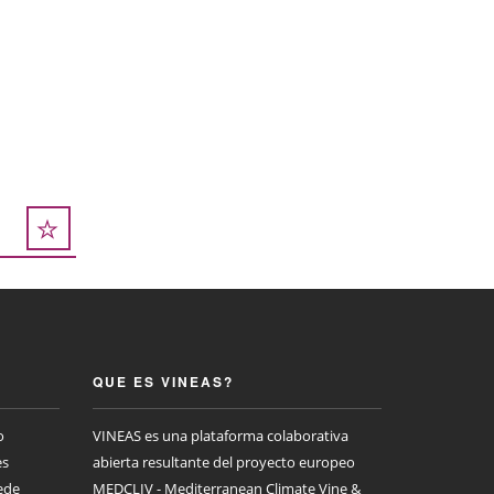
QUE ES VINEAS?
o
VINEAS es una plataforma colaborativa
es
abierta resultante del proyecto europeo
ede
MEDCLIV - Mediterranean Climate Vine &