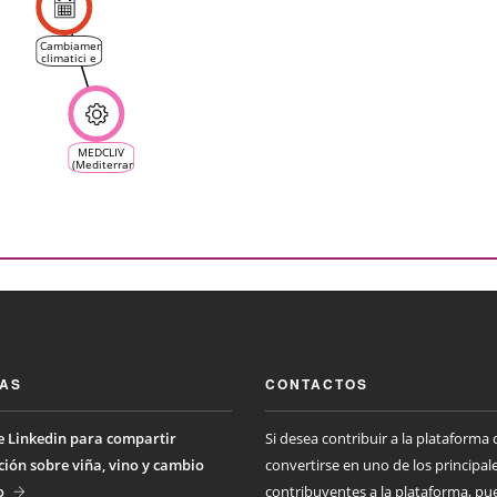
Cambiamenti
climatici e
ripercussioni
in vigna ed
in cantina
MEDCLIV
(Mediterranean
Climate
Vine &
Wine
Ecosystem)
IAS
CONTACTOS
 Linkedin para compartir
Si desea contribuir a la plataforma 
ión sobre viña, vino y cambio
convertirse en uno de los principal
o
contribuyentes a la plataforma, pu