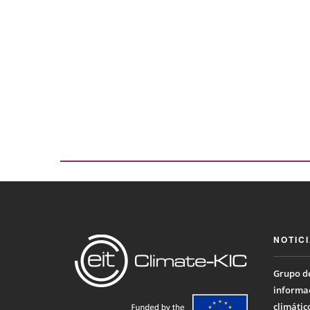
NOTIC
Grupo de
informac
climátic