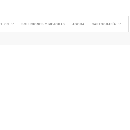
I E RIPERCUSSIONI IN VIGNA 
EL CC
SOLUCIONES Y MEJORAS
AGORA
CARTOGRAFÍA