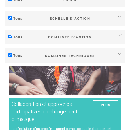
Adaptation au changement climatique
Tous
ECHELLE D'ACTION
Atténuation des émissions de GES
Individuel (domaine, cave)
Écologie (biodiversité)
Tous
DOMAINES D'ACTION
Coopératives, négoce ...
Technique
Territoire (commune, communauté de communes, région...)
Tous
DOMAINES TECHNIQUES
Management - marketing (incrémental)
Recherche publique et privée
Gestion du sol
Stratégie d'entreprise (transformation)
Etat / Pays
Gestion de l'eau
Recherche - Innovation
Consommateurs
Phénologie
Collaboration - Formation - Conseil
Qualité du raisin/vin
Planification - Politiques publiques
Collaboration et approches
PLUS
Rendement
Services climatiques
participatives du changement
climatique
Énergie
La résolution d'un problème aussi complexe que le changement
Expérimentations