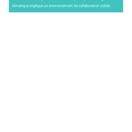
climatique implique un environnement de collaboration solide.
Maladies et ravageurs
Gestion du vignoble
Techniques oenologiques
Gestion des évènements climatiques
Autres