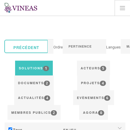
ACCUEIL
A PROPOS DE VINEAS
IMPACT DU CLIMAT
PRÉCÉDENT
Ordre
Langues
SOLUTIONS ET LEVIERS
AGORA
1
5
SOLUTIONS
ACTEURS
CARTOGRAPHIE
2
4
CONNEXION
DOCUMENTS
PROJETS
FR
4
6
ACTUALITÉS
EVÈNEMENTS
2
0
MEMBRES PUBLICS
AGORA
Tous
ENJEU