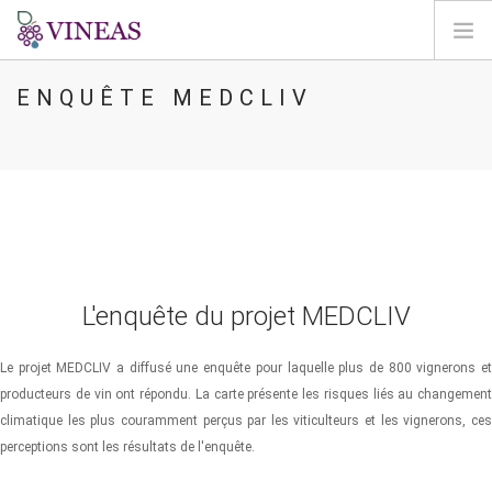
ENQUÊTE MEDCLIV
ACCUEIL
A PROPOS DE VINEAS
IMPACT DU CLIMAT
SOLUTIONS ET LEVIERS
AGORA
CARTOGRAPHIE
L'enquête du projet MEDCLIV
CONNEXION
FR
Le projet MEDCLIV a diffusé une enquête pour laquelle plus de 800 vignerons et
producteurs de vin ont répondu. La carte présente les risques liés au changement
climatique les plus couramment perçus par les viticulteurs et les vignerons, ces
perceptions sont les résultats de l'enquête.