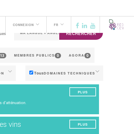
CONNEXION
FR
RECHERCHER
ues
13
0
0
MEMBRES PUBLICS
AGORA
Tous
ON
DOMAINES TECHNIQUES
Gestion du sol
PLUS
ng
Gestion de l'eau
s d’atténuation.
Phénologie
Qualité du raisin/vin
es vins
PLUS
Rendement
n