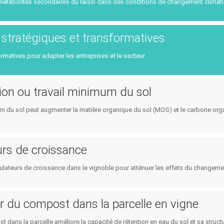
Etat / Pays
étabolites secondaires du raisin dans des conditions de changement climat
Collaboration - Formation - 
Consommateurs
Planification - Politiques pu
 stratégiques et transformatives
Services climatiques
rmatives pour adapter les entreprises et le secteur
ion ou travail minimum du sol
um du sol peut augmenter la matière organique du sol (MOS) et le carbone or
rs de croissance
gulateurs de croissance dans le vignoble pour atténuer les effets du changemen
r du compost dans la parcelle en vigne
t dans la parcelle améliore la capacité de rétention en eau du sol et sa structur