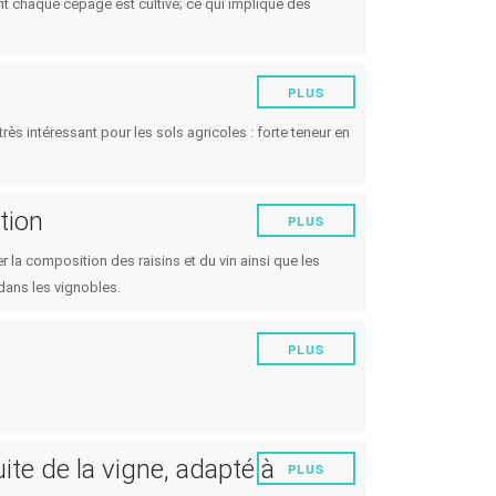
nt chaque cépage est cultivé; ce qui implique des
PLUS
s intéressant pour les sols agricoles : forte teneur en
tion
PLUS
r la composition des raisins et du vin ainsi que les
dans les vignobles.
PLUS
uite de la vigne, adapté à
PLUS