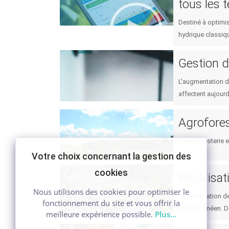
tous les t
Destiné à optimis
hydrique classiqu
Gestion d
L'augmentation de
affectent aujourd'
Agroforest
La vitiforesterie 
Votre choix concernant la gestion des
cookies
Réutilisa
Nous utilisons des cookies pour optimiser le
La réutilisation 
fonctionnement du site et vous offrir la
Méditerranéen. D
meilleure expérience possible.
Plus…