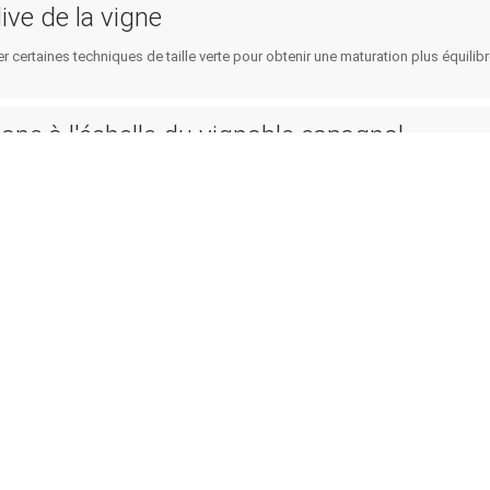
dive de la vigne
certaines techniques de taille verte pour obtenir une maturation plus équilib
bone à l'échelle du vignoble espagnol
is en place pour calculer la contribution des vignobles espagnols aux émission
d les émissions directes de gaz à effet de serre, dans la deuxième zone et d
 l'ombrage au-dessus des vignes
ntrainte hydrique, et lutter contre l’échaudage et la grillure, l’idée de favorise
les combinaisons de greffage et de porte-g
sir les porte-greffes les plus adaptés aux conditions de stress causées par 