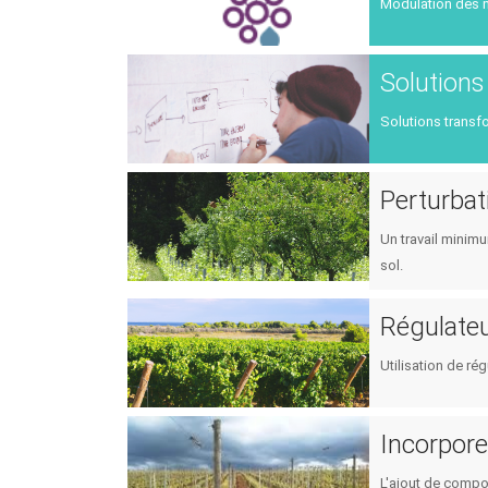
Modulation des m
Solutions
Solutions transfo
Perturbat
Un travail minim
sol.
Régulateu
Utilisation de ré
Incorpore
L'ajout de compos