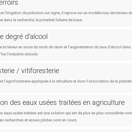
erroirs
er l’irrigation de précision sur vigne, il repose sur un modèle issu de travaux 
e dans la recherche, le potentiel foliaire de base.
e degré d'alcool
 la teneur en sucre du moût de raisin et l'augmentation du taux d'alcool dans 
hui l'industrie vinicole.
erie / vitiforesterie
est l’agroforesterie appliquée à la viticulture et donc l’association de la plantati
tion des eaux usées traitées en agriculture
des eaux usées traitées est une solution qui est de plus en plus considérée co
es recherches et essais pilotes sont en cours.