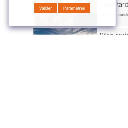
Taille tar
Valider
Paramètres
Comment moduler 
Bilan car
Des outils sont m
première compren
Favoriser
Pour réduire la co
Explorez 
Connaître et choi