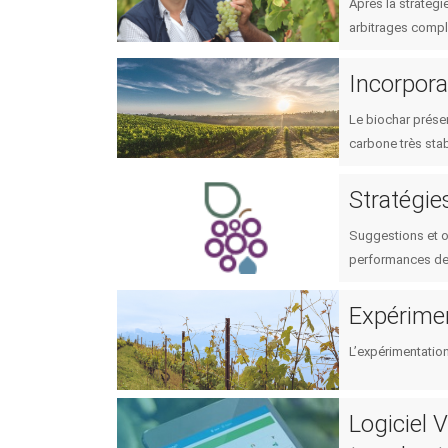
Après la stratégi
arbitrages compl
Incorpora
Le biochar présen
carbone très stab
Stratégies
Suggestions et ou
performances de 
Expérimen
L’expérimentatio
Logiciel V