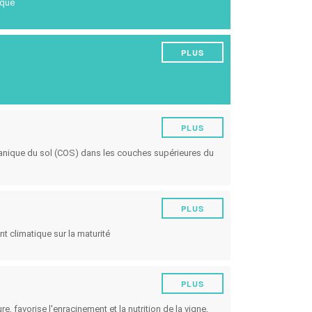
ique
Énergie
Conseil
Expérimentations
bliques
PLUS
Maladies et ravageurs
Gestion du vignoble
Techniques oenologiques
PLUS
Gestion des évènements climatiques
ganique du sol (COS) dans les couches supérieures du
Autres
PLUS
t climatique sur la maturité
PLUS
e, favorise l'enracinement et la nutrition de la vigne,