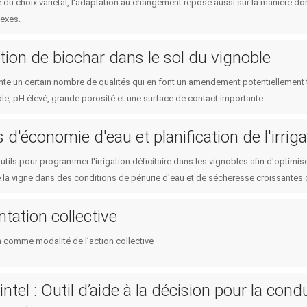
e du choix variétal, l'adaptation au changement repose aussi sur la manière do
exes.
tion de biochar dans le sol du vignoble
te un certain nombre de qualités qui en font un amendement potentiellement trè
le, pH élevé, grande porosité et une surface de contact importante
 d'économie d'eau et planification de l'irriga
tils pour programmer l'irrigation déficitaire dans les vignobles afin d'optimise
la vigne dans des conditions de pénurie d'eau et de sécheresse croissantes 
tation collective
n comme modalité de l’action collective
intel : Outil d’aide à la décision pour la cond