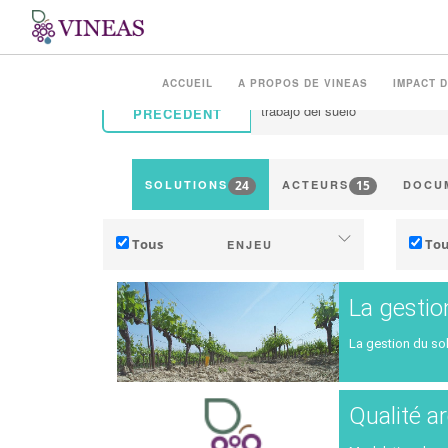
ACCUEIL
A PROPOS DE VINEAS
IMPACT D
PRÉCÉDENT
24
15
SOLUTIONS
ACTEURS
DOCU
Tous
Tou
ENJEU
Adaptation au changement climatique
La gestio
Atténuation des émissions de GES
La gestion du sol
Écologie (biodiversité)
Terr
Qualité a