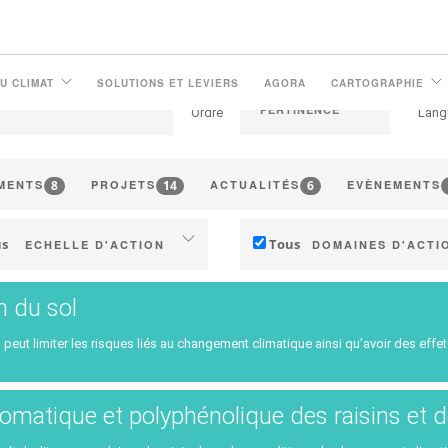
U CLIMAT
SOLUTIONS ET LEVIERS
AGORA
CARTOGRAPHIE
Ordre
Lang
8
14
6
MENTS
PROJETS
ACTUALITÉS
EVÈNEMENTS
s
Tous
ECHELLE D'ACTION
DOMAINES D'ACTI
Individuel (domaine, cave)
Technique
n du sol
Coopératives, négoce ...
Management - marketi
(incrémental)
 peut limiter les risques liés au changement climatique ainsi qu’avoir des effet
itoire (commune, communauté de
communes, région...)
Stratégie d'entreprise
(transformation)
romatique et polyphénolique des raisins et d
Recherche publique et privée
Recherche - Innovatio