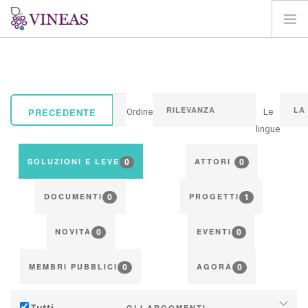
HOME
SU VINEAS
IMPATTI DEL CC
PRECEDENTE
Ordine
Le
SOLUZIONI E LEVE
lingue
AGORA
0
0
SOLUZIONI E LEVE
ATTORI
MAPPA
0
1
ENTRA
DOCUMENTI
PROGETTI
IT
0
0
NOVITÀ
EVENTI
0
0
MEMBRI PUBBLICI
AGORÀ
Tutti
GLI ARGOMENTI