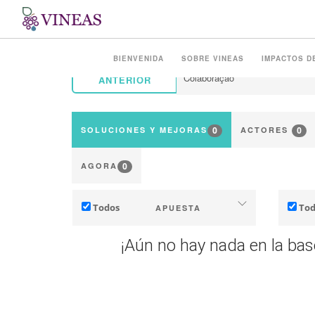
BIENVENIDA
SOBRE VINEAS
IMPACTOS D
ANTERIOR
0
0
SOLUCIONES Y MEJORAS
ACTORES
0
AGORA
Todos
Tod
APUESTA
Adaptación al cambio climático
¡Aún no hay nada en la ba
Mitigación (de emisiones de GEI)
Indu
Ecología (biodiversidad, etc.)
Territ
In