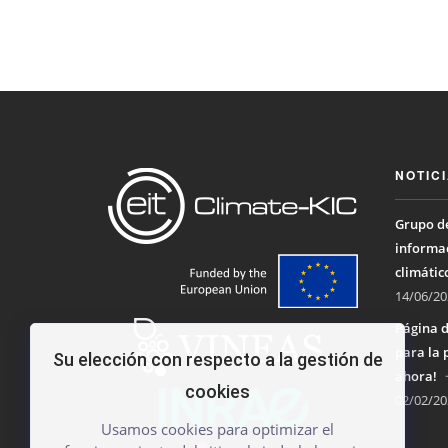
NOTIC
Grupo de
informac
climátic
14/06/20
Página d
para la 
Su elección con respecto a la gestión de
ahora!
cookies
02/02/20
Usamos cookies para optimizar el