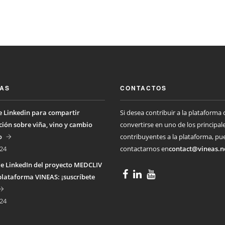
IAS
CONTACTOS
 Linkedin para compartir
Si desea contribuir a la plataforma 
ión sobre viña, vino y cambio
convertirse en uno de los principal
o
contribuyentes a la plataforma, pu
24
contactarnos en
contact@vineas.n
e LinkedIn del proyecto MEDCLIV
plataforma VINEAS: ¡suscríbete
24