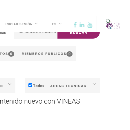
INICIAR SESIÓN
ES
BUSCAR
omas
0
0
TOS
MIEMBROS PÚBLICOS
Todos
ÓN
AREAS TECNICAS
Suelo
contenido nuevo con VINEAS
Administracion del Agua
s
Fenología
ón
Calidad del vino / uva