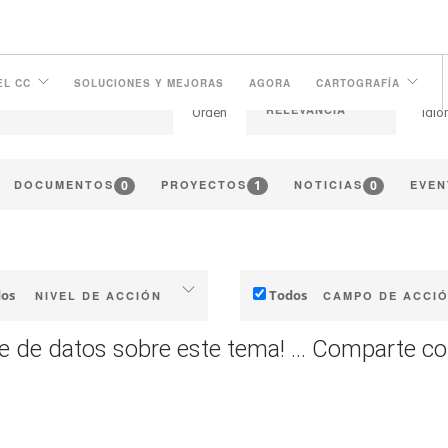
EL CC
SOLUCIONES Y MEJORAS
AGORA
CARTOGRAFÍA
Orden
Idi
0
1
0
DOCUMENTOS
PROYECTOS
NOTICIAS
EVEN
os
Todos
NIVEL DE ACCIÓN
CAMPO DE ACCI
Particular (finca o bodega)
Técnico
se de datos sobre este tema! … Comparte 
stria (empresas, cooperativas….)
Gestión - marketing
orios (municipios, comarcas, etc.)
Estrategia - transicione
vestigación pública y privada
Investigación - Innovaci