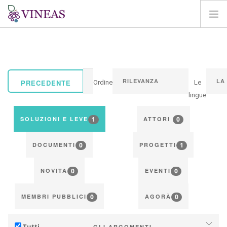
HOME
SU VINEAS
IMPATTI DEL CC
PRECEDENTE
Ordine
Le
SOLUZIONI E LEVE
lingue
AGORA
1
0
SOLUZIONI E LEVE
ATTORI
MAPPA
0
1
ENTRA
DOCUMENTI
PROGETTI
IT
0
0
NOVITÀ
EVENTI
0
0
MEMBRI PUBBLICI
AGORÀ
Tutti
GLI ARGOMENTI