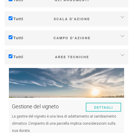
Adattamento al cambiamento climatico
Tutti
SCALA D'AZIONE
Mitigazione (delle emissioni di gas serra)
Individuale (azienda o cantina)
Ecologia (biodiversità, ecc...)
Tutti
CAMPO D'AZIONE
Industria, cooperative
Tecnico
Territori (municipalità, regioni, ecc…)
Tutti
AREE TECNICHE
Gestione - marketing
Ricerca (pubblica o privata)
Suolo
Strategia - transizione
Politiche pubbliche
Gestione dell'acqua
Ricerca - Innovazione
Consumatori
Fenologia
Collaborazione - Rafforzamento della capacità
Qualità delle uve / vino
Pianificazione - Strumenti di politica pubblica
Gestione del vigneto
DETTAGLI
Resa
Servizi climatici
La gestire del vigneto è una leva di adattamento al cambiamento
Energia
climatico. L'impianto di una parcella implica considerazioni sulla
sua durata.
Sperimentazioni