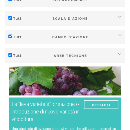
Adattamento al cambiamento climatico
Tutti
SCALA D'AZIONE
Mitigazione (delle emissioni di gas serra)
Individuale (azienda o cantina)
Ecologia (biodiversità, ecc...)
Tutti
CAMPO D'AZIONE
Industria, cooperative
Tecnico
Territori (municipalità, regioni, ecc…)
Tutti
AREE TECNICHE
Gestione - marketing
Ricerca (pubblica o privata)
Suolo
Strategia - transizione
Politiche pubbliche
Gestione dell'acqua
Ricerca - Innovazione
Consumatori
Fenologia
Collaborazione - Rafforzamento della capacità
Qualità delle uve / vino
Pianificazione - Strumenti di politica pubblica
La "leva varietale": creazione o
DETTAGLI
Resa
Servizi climatici
introduzione di nuove varietà in
viticoltura
Energia
Una strategia di sviluppo di nuovi vitigni che utilizza sia incroci tra
Sperimentazioni