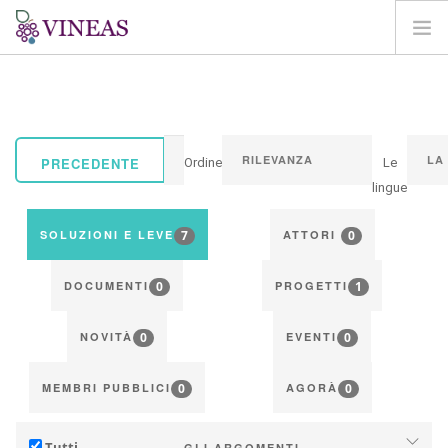
HOME
SU VINEAS
IMPATTI DEL CC
PRECEDENTE
Ordine
Le
SOLUZIONI E LEVE
lingue
AGORA
7
0
SOLUZIONI E LEVE
ATTORI
MAPPA
0
1
ENTRA
DOCUMENTI
PROGETTI
IT
0
0
NOVITÀ
EVENTI
0
0
MEMBRI PUBBLICI
AGORÀ
Tutti
GLI ARGOMENTI