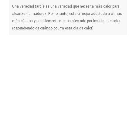
Energía
Una variedad tardía es una variedad que necesita más calor para
alcanzar la madurez. Por lo tanto, estará mejor adaptada a climas
Experimentos
más cálidos y posiblemente menos afectado por las olas de calor
Plagas y enfermedades
(dependiendo de cuándo ocurra esta ola de calor)
Manejo de viñedos
Técnicas enológicas
Gestión de los eventos climáticos
Otro