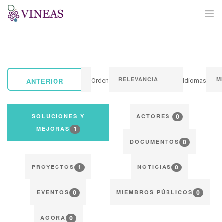
BIENVENIDA
SOBRE VINEAS
IMPACTOS DEL CC
ANTERIOR
Orden
Idiomas
SOLUCIONES Y MEJORAS
AGORA
0
SOLUCIONES Y
ACTORES
CARTOGRAFÍA
1
MEJORAS
0
INICIAR SESIÓN
DOCUMENTOS
ES
1
0
PROYECTOS
NOTICIAS
0
0
EVENTOS
MIEMBROS PÚBLICOS
0
AGORA