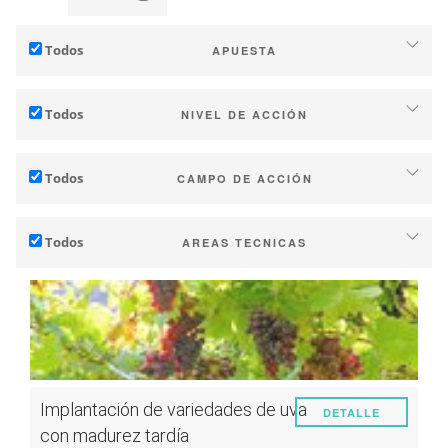
Todos
APUESTA
Adaptación al cambio climático
Todos
NIVEL DE ACCIÓN
Mitigación (de emisiones de GEI)
Particular (finca o bodega)
Ecología (biodiversidad, etc.)
Todos
CAMPO DE ACCIÓN
Industria (empresas, cooperativas….)
Técnico
Territorios (municipios, comarcas, etc.)
Todos
AREAS TECNICAS
Gestión - marketing
Investigación pública y privada
Suelo
Estrategia - transiciones
Políticas publicas
Administracion del Agua
Investigación - Innovación
Consumidores
Fenología
Colaboración: desarrollo de capacidades
Calidad del vino / uva
Instrumentos de planificación y políticas públicas
Implantación de variedades de uva
DETALLE
Rendimiento
Servicios climáticos
con madurez tardía