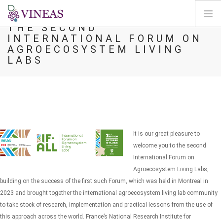
THE SECOND
INTERNATIONAL FORUM ON
HOME
AGROECOSYSTEM LIVING
LABS
SU VINEAS
IMPATTI DEL CC
SOLUZIONI E LEVE
AGORA
MAPPA
It is our great pleasure to
ENTRA
welcome you to the second
International Forum on
IT
Agroecosystem Living Labs,
building on the success of the first such Forum, which was held in Montreal in
2023 and brought together the international agroecosystem living lab community
to take stock of research, implementation and practical lessons from the use of
this approach across the world.
France’s National Research Institute for