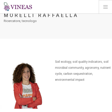
MORELLI RAFFAELLA
Ricercatore, tecnologo
HOME
SU VINEAS
IMPATTI DEL CC
SOLUZIONI E LEVE
AGORA
MAPPA
Soil ecology, soil quality indicators, soil
microbial community, agronomy, nutrient
ENTRA
cycle, carbon sequestration,
environmental impact
IT