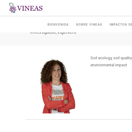
MORELLI RAFFAELLA
BIENVENIDA
SOBRE VINEAS
IMPACTOS D
Investigador, ingeniero
Soil ecology, soil qualit
environmental impact