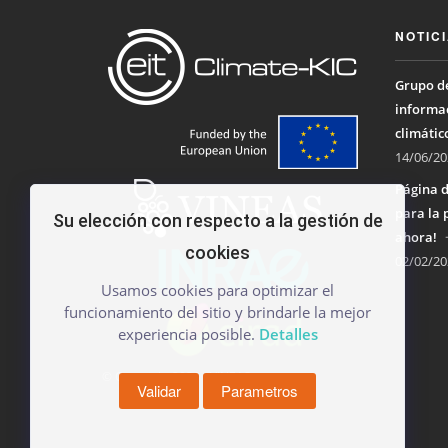
NOTIC
Grupo de
informac
climátic
14/06/20
Página d
para la 
Su elección con respecto a la gestión de
ahora!
cookies
02/02/20
Usamos cookies para optimizar el
funcionamiento del sitio y brindarle la mejor
experiencia posible.
Detalles
© Copyright 2026 - VINEAS
Validar
Parametros