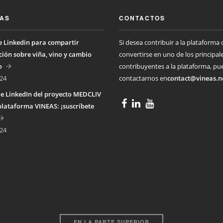
IAS
CONTACTOS
 Linkedin para compartir
Si desea contribuir a la plataforma 
ión sobre viña, vino y cambio
convertirse en uno de los principal
o
contribuyentes a la plataforma, pu
24
contactarnos en
contact@vineas.n
e LinkedIn del proyecto MEDCLIV
plataforma VINEAS: ¡suscríbete
24
EN LA PARTE SUPERIOR