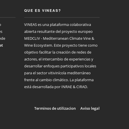
QUE ES VINEAS?
o
VINEAS es una plataforma colaborativa
es
abierta resultante del proyecto europeo
ede
MEDCLIV - Mediterranean Climate Vine &
et
Wine Ecosystem. Este proyecto tiene como
objetivo facilitar la creación de redes de
actores, el intercambio de experiencias y
desarrollar enfoques participativos locales
para el sector vitivinícola mediterráneo
frente al cambio climático. La plataforma
está desarrollada por INRAE & CIRAD.
Terminos de utilizacion
Aviso legal