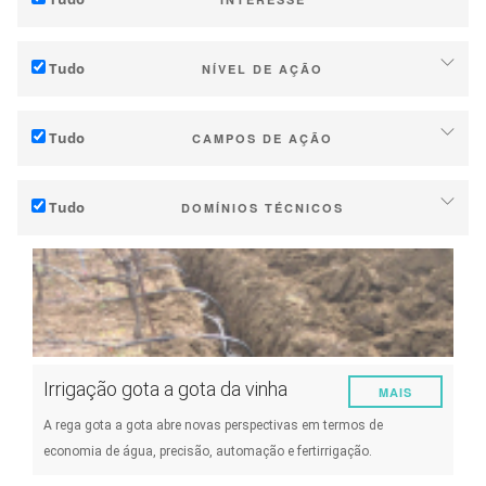
Adaptação (às mudanças climáticas)
Tudo
NÍVEL DE AÇÃO
Mitigação (das emissões de GEE)
Individual (Vinha ou Adega)
Ecologia (biodiversidade, ecossistemas, ...)
Tudo
CAMPOS DE AÇÃO
Indústria (empresas, cooperativas, …)
Técnico
Territorial (municípios, regiões, …)
Tudo
DOMÍNIOS TÉCNICOS
Gestão e Marketing
Investigação pública e privada
Solo
Estratégia e Transição
Políticas públicas
Gestão da água
Investigação e Inovação
Consumidor
Fenologia
Colaboração e Capacitação
Qualidade da uva / vinho
Planeamento e Instrumentos de Política Pública
Irrigação gota a gota da vinha
MAIS
Produção
Serviços Climáticos
A rega gota a gota abre novas perspectivas em termos de
Energia
economia de água, precisão, automação e fertirrigação.
Experimentar