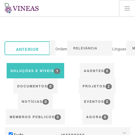
PÁGINA INICIAL
SOBRE A VINEAS
ALTERAÇÕES CLIMÁTICAS
ANTERIOR
Ordem
Línguas
SOLUÇÕES E NÍVEIS
AGORA
1
0
SOLUÇÕES E NÍVEIS
AGENTES
MAPEAMENTO
0
2
LOGIN
DOCUMENTOS
PROJETOS
PT
0
0
NOTÍCIAS
EVENTOS
0
0
MEMBROS PÚBLICOS
AGORA
Tudo
INTERESSE