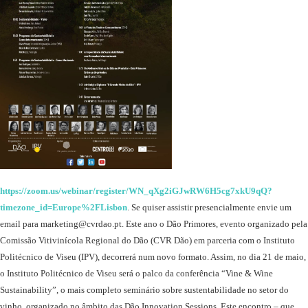
https://zoom.us/webinar/register/WN_qXg2iGJwRW6H5cg7xkU9qQ?
timezone_id=Europe%2FLisbon
. Se quiser assistir presencialmente envie um
email para marketing@cvrdao.pt.
Este ano o Dão Primores, evento organizado pela
Comissão Vitivinícola Regional do Dão (CVR Dão) em parceria com o Instituto
Politécnico de Viseu (IPV), decorrerá num novo formato. Assim, no dia 21 de maio,
o Instituto Politécnico de Viseu será o palco da conferência “Vine & Wine
Sustainability”, o mais completo seminário sobre sustentabilidade no setor do
vinho, organizado no âmbito das Dão Innovation Sessions.
Este encontro – que