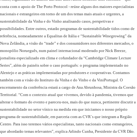
conta com o apoio de The Porto Protocol - reúne alguns dos maiores especialistas
nacionais e estrangeiros em torno de um dos temas mais atuais e urgentes, a
sustentabilidade da Vinha e do Vinho analisando casos, perspetivas e
possibilidades.
Entre outros, estarão programas de sustentabilidade tidos como de
referência, nomeadamente a Equalitas de Itália e “Sustainable Winegrowing” da
Nova Zelândia, a visão do “trade” e dos consumidores nos diferentes mercados, o
monopólio Norueguês, num painel internacional moderado por Nick Breeze,
jornalista especializado em clima e cofundador da “Cambridge Climate Lecture
Series”, além de painéis sobre o caso português: o programa implementado no
Alentejo e as práticas implementadas por produtores e cooperativas. Contamos
também com a visão do Instituto da Vinha e do Vinho e da ViniPortugal.
O
encerramento da conferência estará a cargo de Ana Abrunhosa, Ministra da Coesão
Territorial.
“Com o contexto atual que vivemos, devido à pandemia, tivemos que
alterar o formato do evento e pareceu-nos, mais do que nunca, pertinente discutir a
sustentabilidade no setor vínico na medida em que iniciamos o nosso próprio
programa de sustentabilidade, em parceria com as CVR´s que integram a Região
Centro. Para isso teremos vários especialistas, tanto nacionais como estrangeiros,
que abordarão temas relevantes”, explica Arlindo Cunha, Presidente da CVR Dão.