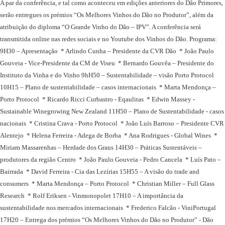
A par da conferência, e tal como aconteceu em edições anteriores do Dão Primores,
serão entregues os prémios “Os Melhores Vinhos do Dão no Produtor”, além da
atribuição do diploma “O Grande Vinho do Dão – IPV”.
A conferência será
transmitida online nas redes sociais e no Youtube dos Vinhos do Dão.
Programa:
9H30 – Apresentação
* Arlindo Cunha – Presidente da CVR Dão
* João Paulo
Gouveia - Vice-Presidente da CM de Viseu
* Bernardo Gouvêa – Presidente do
Instituto da Vinha e do Vinho
9hH50 – Sustentabilidade – visão Porto Protocol
10H15 – Plano de sustentabilidade – casos internacionais
* Marta Mendonça –
Porto Protocol
* Ricardo Ricci Curbastro - Eqaulitas
* Edwin Massey -
Sustainable Winegrowing New Zealand
11H50 – Plano de Sustentabilidade - casos
nacionais
* Cristina Crava - Porto Protocol
* João Luís Barroso – Presidente CVR
Alentejo
* Helena Ferreira - Adega de Borba
* Ana Rodrigues - Global Wines
*
Miriam Massarenhas – Herdade dos Graus
14H30 – Práticas Sustentáveis –
produtores da região Centro
* João Paulo Gouveia - Pedro Cancela
* Luís Pato –
Bairrada
* David Ferreira - Cia das Lezírias
15H55 – A visão do trade and
consumers
* Marta Mendonça – Porto Protocol
* Christian Miller – Full Glass
Research
* Rolf Eriksen - Vinmonopolet
17H10 – A importância da
sustentabilidade nos mercados internacionais
* Frederico Falcão - ViniPortugal
17H20 – Entrega dos prémios “Os Melhores Vinhos do Dão no Produtor” - Dão