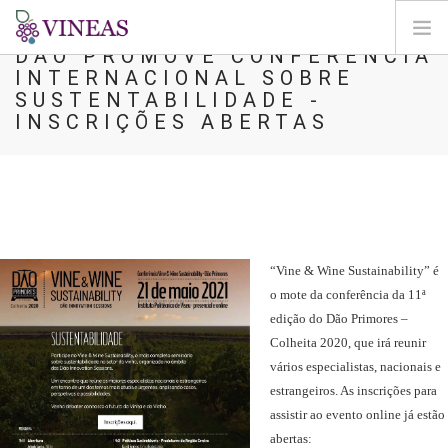
DÃO PROMOVE CONFERÊNCIA
INTERNACIONAL SOBRE
PÁGINA INICIAL
SUSTENTABILIDADE -
INSCRIÇÕES ABERTAS
SOBRE A VINEAS
ALTERAÇÕES CLIMÁTICAS
SOLUÇÕES E NÍVEIS
AGORA
MAPEAMENTO
“Vine & Wine Sustainability” é
LOGIN
o mote da conferência da 11ª
edição do Dão Primores –
PT
Colheita 2020, que irá reunir
vários especialistas, nacionais e
estrangeiros. As inscrições para
assistir ao evento online já estão
abertas: