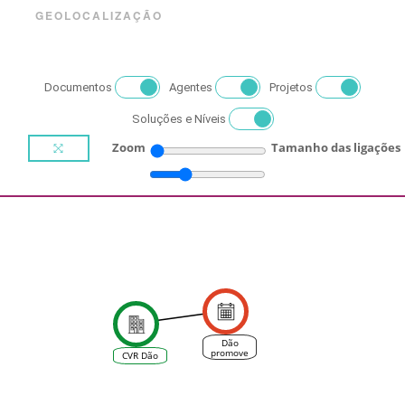
GEOLOCALIZAÇÃO
Documentos
Agentes
Projetos
Soluções e Níveis
Zoom
Tamanho das ligações
Dão
promove
CVR Dão
conferência
internacional
sobre
sustentabilidade
-