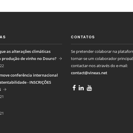
IAS
CONTATOS
ue as alterações climáticas
Se pretender colaborar na platafo
a produção de vinho no Douro?
tornar-se um colaborador principal
22
contactar-nos através do e-mail:
contact@vineas.net
move conferência internacional
stentabilidade - INSCRIÇÕES
S
21
21