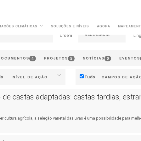
RAÇÕES CLIMÁTICAS
SOLUÇÕES E NÍVEIS
AGORA
MAPEAMEN
Ordem
Lín
4
5
0
DOCUMENTOS
PROJETOS
NOTÍCIAS
EVENTOS
do
Tudo
NÍVEL DE AÇÃO
CAMPOS DE AÇÃ
Individual (Vinha ou Adega)
Técnico
 de castas adaptadas: castas tardias, estra
tria (empresas, cooperativas, …)
Gestão e Marketing
ritorial (municípios, regiões, …)
Estratégia e Transição
 cultura agrícola, a seleção varietal das uvas é uma possibilidade para melho
nvestigação pública e privada
Investigação e Inovaçã
Políticas públicas
Colaboração e Capacita