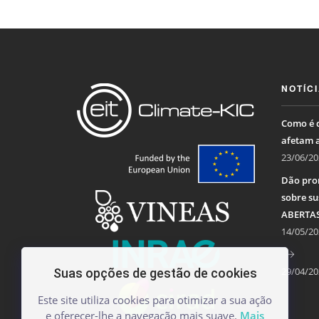
NOTÍC
Como é q
afetam 
23/06/20
Dão pro
sobre su
ABERTA
14/05/20
29/04/20
Suas opções de gestão de cookies
Este site utiliza cookies para otimizar a sua ação
e oferecer-lhe a navegação mais suave.
Mais