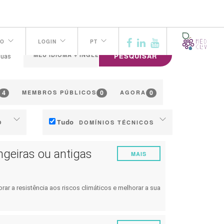
TO
LOGIN
PT
PESQUISAR
guas
4
0
0
MEMBROS PÚBLICOS
AGORA
Tudo
O
DOMÍNIOS TÉCNICOS
Solo
ngeiras ou antigas
MAIS
Gestão da água
Fenologia
rar a resistência aos riscos climáticos e melhorar a sua
o
Qualidade da uva / vinho
ção
Produção