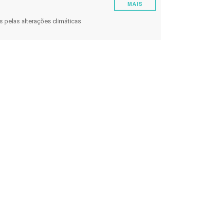
MAIS
os de
Energia
 pelas alterações climáticas
Experimentar
Pestes e Doenças
Gestão da Vinha
Enologia
Gestão de Eventos Climáticos
Outras