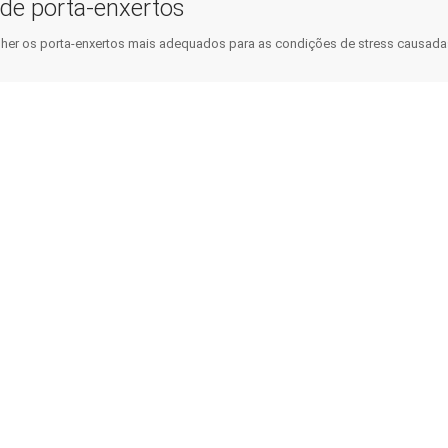
de porta-enxertos
Consumidor
Planeamento e Instrument
Política Pública
her os porta-enxertos mais adequados para as condições de stress causadas
Serviços Climáticos