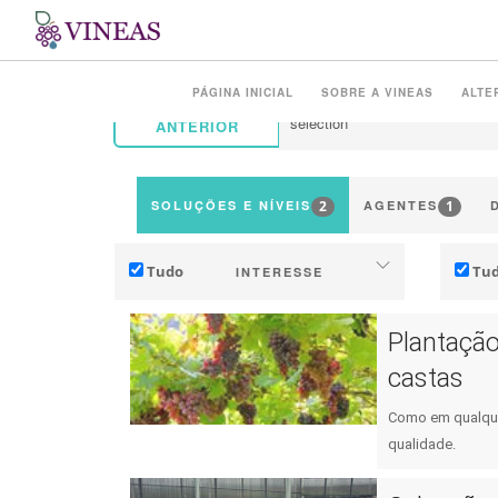
PÁGINA INICIAL
SOBRE A VINEAS
ALTE
ANTERIOR
2
1
SOLUÇÕES E NÍVEIS
AGENTES
Tudo
Tu
INTERESSE
Adaptação (às mudanças climáticas)
Plantação
Mitigação (das emissões de GEE)
Indús
castas
Ecologia (biodiversidade,
Ter
Como em qualquer
ecossistemas, ...)
I
qualidade.