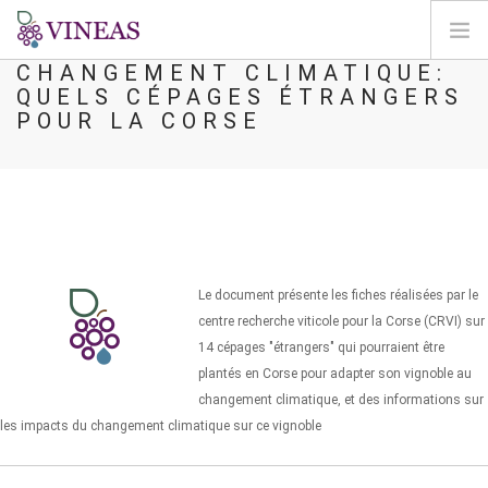
CHANGEMENT CLIMATIQUE:
QUELS CÉPAGES ÉTRANGERS
PÁGINA INICIAL
POUR LA CORSE
SOBRE A VINEAS
ALTERAÇÕES CLIMÁTICAS
SOLUÇÕES E NÍVEIS
AGORA
MAPEAMENTO
Le document présente les fiches réalisées par le
LOGIN
centre recherche viticole pour la Corse (CRVI) sur
14 cépages "étrangers" qui pourraient être
PT
plantés en Corse pour adapter son vignoble au
changement climatique, et des informations sur
les impacts du changement climatique sur ce vignoble