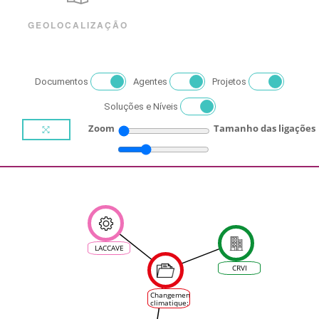
GEOLOCALIZAÇÃO
Documentos
Agentes
Projetos
Soluções e Níveis
Zoom
Tamanho das ligações
LACCAVE
CRVI
Changement
climatique:
quels
cépages