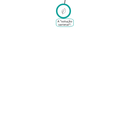
étrangers
pour la
corse
A "solução
varietal":
criação ou
importação
de
variedades
de uvas e
porta-
enxertos