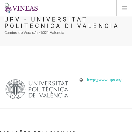
UPV - UNIVERSITAT
POLITECNICA DI VALENCIA
PÁGINA INICIAL
Camino de Vera s/n 46021 Valencia
SOBRE A VINEAS
ALTERAÇÕES CLIMÁTICAS
SOLUÇÕES E NÍVEIS
AGORA
MAPEAMENTO
http://www.upv.es/
LOGIN
PT