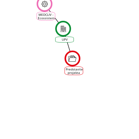
MEDCLIV -
Ecossistema
Climático
Mediterrânico
da Vinha e
do Vinho
UPV
Predstavitev
projekta
MEDCLIV
in spletne
platforme
VINEAS