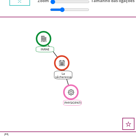
Zoom
Tamanho das ligações
INRAE
La
sécheresse
enraye
une
maladie
de la vigne
: l'esca
PHYSIOPATH