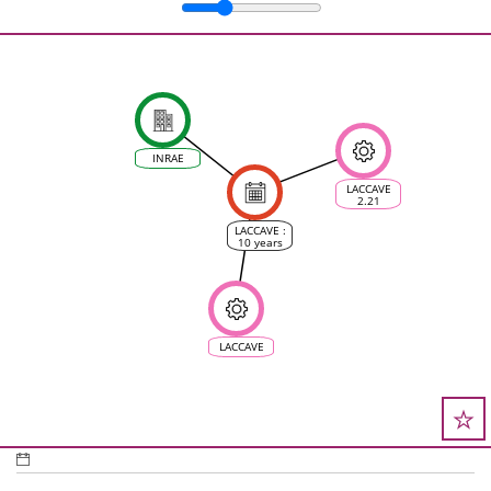
INRAE
LACCAVE
2.21
LACCAVE :
10 years
of
partnership
research
for climate
change
adaptation
of the
wine
LACCAVE
&amp;
vine value
chains