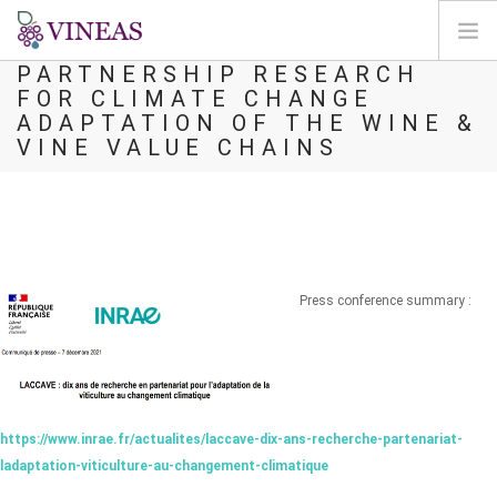
LACCAVE : 10 YEARS OF
PARTNERSHIP RESEARCH
FOR CLIMATE CHANGE
PÁGINA INICIAL
ADAPTATION OF THE WINE &
SOBRE A VINEAS
VINE VALUE CHAINS
ALTERAÇÕES CLIMÁTICAS
SOLUÇÕES E NÍVEIS
AGORA
MAPEAMENTO
Press conference summary :
LOGIN
PT
https://www.inrae.fr/actualites/laccave-dix-ans-recherche-partenariat-
ladaptation-viticulture-au-changement-climatique