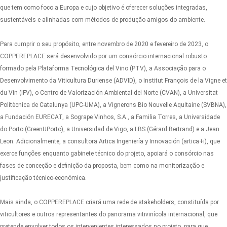
que tem como foco a Europa e cujo objetivo é oferecer soluções integradas,
sustentáveis e alinhadas com métodos de produção amigos do ambiente.
Para cumprir o seu propósito, entre novembro de 2020 e fevereiro de 2023, o
COPPEREPLACE será desenvolvido por um consórcio internacional robusto
formado pela Plataforma Tecnológica del Vino (PTV), a Associação para o
Desenvolvimento da Viticultura Duriense (ADVID), o Institut François de la Vigne et
du Vin (IFV), o Centro de Valorización Ambiental del Norte (CVAN), a Universitat
Politècnica de Catalunya (UPC-UMA), a Vignerons Bio Nouvelle Aquitaine (SVBNA),
a Fundación EURECAT, a Sogrape Vinhos, S.A., a Familia Torres, a Universidade
do Porto (GreenUPorto), a Universidad de Vigo, a LBS (Gérard Bertrand) e a Jean
Leon. Adicionalmente, a consultora Artica Ingeniería y Innovación (artica+i), que
exerce funções enquanto gabinete técnico do projeto, apoiará o consórcio nas
fases de conceção e definição da proposta, bem como na monitorização e
justificação técnico-económica.
Mais ainda, o COPPEREPLACE criará uma rede de stakeholders, constituída por
viticultores e outros representantes do panorama vitivinícola internacional, que
pretende envolver todos os intervenientes interessados no projeto, para que