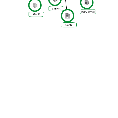
cobre na
vinha
SVBNA
(UPC-UMA)
ADVID
CVAN