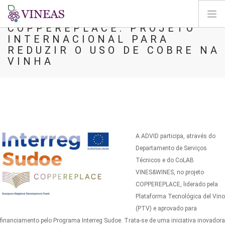
COPPEREPLACE: PROJETO
INTERNACIONAL PARA
PÁGINA INICIAL
REDUZIR O USO DE COBRE NA
VINHA
SOBRE A VINEAS
ALTERAÇÕES CLIMÁTICAS
SOLUÇÕES E NÍVEIS
AGORA
MAPEAMENTO
A ADVID participa, através do
LOGIN
Departamento de Serviços
Técnicos e do CoLAB
PT
VINES&WINES, no projeto
COPPEREPLACE, liderado pela
Plataforma Tecnológica del Vino
(PTV) e aprovado para
financiamento pelo Programa Interreg Sudoe. Trata-se de uma iniciativa inovadora