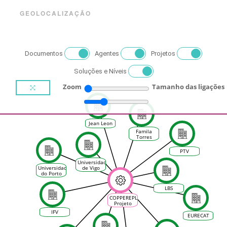
GEOLOCALIZAÇÃO
Documentos
Agentes
Projetos
Soluções e Níveis
Zoom
Tamanho das ligações
Jean Leon
Famila
Torres
PTV
Universidad
Universidade
de Vigo
do Porto
(GreenUPorto)
LBS
COPPEREPLACE:
Projeto
internacional
IFV
para
EURECAT
reduzir o
uso de