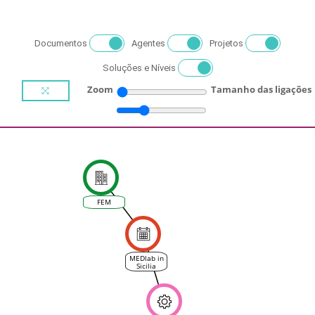
Documentos
Agentes
Projetos
Soluções e Níveis
Zoom
Tamanho das ligações
FEM
MEDlab in
Sicilia