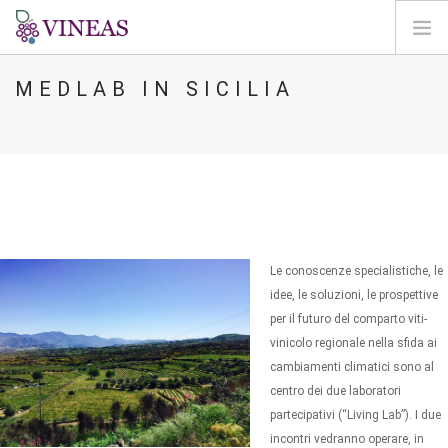
MEDLAB IN SICILIA
PÁGINA INICIAL
SOBRE A VINEAS
ALTERAÇÕES CLIMÁTICAS
SOLUÇÕES E NÍVEIS
AGORA
MAPEAMENTO
Le conoscenze specialistiche, le
LOGIN
idee, le soluzioni, le prospettive
per il futuro del comparto viti-
PT
vinicolo regionale nella sfida ai
cambiamenti climatici sono al
centro dei due laboratori
partecipativi (“Living Lab”). I due
incontri vedranno operare, in