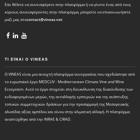
Εάν θέλετε να συνεισφέρετε στην πλατφόρμα ή να γίνετε ένας από τους
κύριους συνεισφέροντες στην πλατφόρμα, μπορείτε να επικοινωνήσετε
μαζί μας στο
contact@vineas.net
ΤΙ ΕΊΝΑΙ Ο VINEAS
Ο VINEAS είναι μια ανοιχτή πλατφόρμα συνεργασίας που σχεδιάστηκε από
το ευρωπαϊκό έργο MEDCLIV - Mediterranean Climate Vine and Wine
Ecosystem. Αυτό το έργο στοχεύει στη διευκόλυνση της διασύνδεσης των
ενδιαφερομένων μερών, της ανταλλαγής εμπειριών και της ανάπτυξης
τοπικών συμμετοχικών δράσεων για την προσαρμογή της Μεσογειακής
αλυσίδας αξίας αμπέλου και οίνου στην κλιματική αλλαγή. Η πλατφόρμα
αναπτύχθηκε από την INRAE ​​& CIRAD.