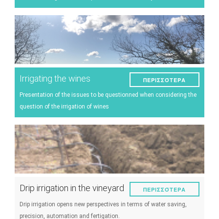
Παράσιτα και ασθένειες
Διαχείριση αμπελώνα
Τεχνικές οινοποιήσης
Διαχείριση μετεωρολογικών γεγονότων
Irrigating the wines
ΠΕΡΙΣΣΌΤΕΡΑ
Άλλα
Presentation of the issues to be questionned when considering the
question of the irrigation of wines
Drip irrigation in the vineyard
ΠΕΡΙΣΣΌΤΕΡΑ
Drip irrigation opens new perspectives in terms of water saving,
precision, automation and fertigation.