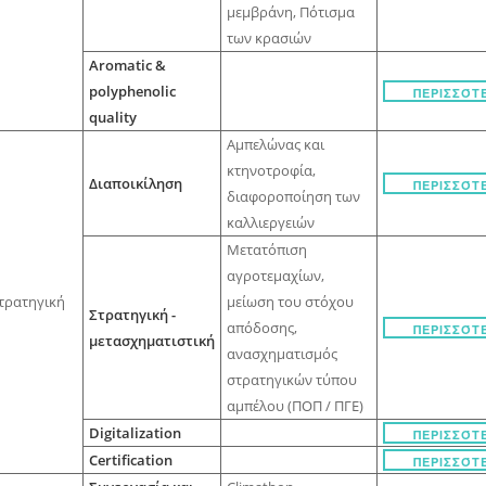
μεμβράνη, Πότισμα
των κρασιών
Aromatic &
polyphenolic
ΠΕΡΙΣΣΌΤ
quality
Αμπελώνας και
κτηνοτροφία,
Διαποικίληση
ΠΕΡΙΣΣΌΤ
διαφοροποίηση των
καλλιεργειών
Μετατόπιση
αγροτεμαχίων,
τρατηγική
μείωση του στόχου
Στρατηγική -
απόδοσης,
ΠΕΡΙΣΣΌΤ
μετασχηματιστική
ανασχηματισμός
στρατηγικών τύπου
αμπέλου (ΠΟΠ / ΠΓΕ)
Digitalization
ΠΕΡΙΣΣΌΤ
Certification
ΠΕΡΙΣΣΌΤ