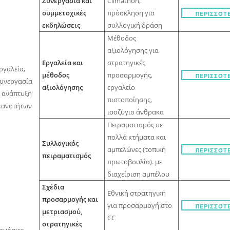
Συνεργασία και
Climathon,
συμμετοχικές
πρόσκληση για
ΠΕΡΙΣΣΌΤ
εκδηλώσεις
συλλογική δράση
Μέθοδος
αξιολόγησης για
Εργαλεία και
στρατηγικές
ργαλεία,
μέθοδος
προσαρμογής,
ΠΕΡΙΣΣΌΤ
υνεργασία
αξιολόγησης
εργαλείο
 ανάπτυξη
πιστοποίησης,
κανοτήτων
ισοζύγιο άνθρακα
Πειραματισμός σε
πολλά κτήματα και
Συλλογικός
αμπελώνες (τοπική
ΠΕΡΙΣΣΌΤ
πειραματισμός
πρωτοβουλία). με
διαχείριση αμπέλου
Σχέδια
Εθνική στρατηγική
προσαρμογής και
για προσαρμογή στο
ΠΕΡΙΣΣΌΤ
μετριασμού,
CC
στρατηγικές