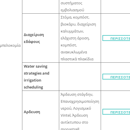
συστήματος
εμβολιασμού
Στόμα, κομπόστ,
βιοκάρυ, διαχείριση
καλυμμάτων,
Διαχείριση
ελάχιστη άροση,
ΠΕΡΙΣΣΌΤ
εδάφους
κομπόστ,
μπελοκομία
ανακυκλωμένα
πλαστικά πλακίδια
Water saving
strategies and
ΠΕΡΙΣΣΌΤ
irrigation
scheduling
Άρδευση στάγδην,
Επαναχρησιμοποίηση
νερού, Λογισμικό
Αρδευση
ΠΕΡΙΣΣΌΤ
Vintel, Άρδευση
αντίκτυπου στο
monastrell