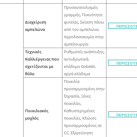
Προσανατολισμός
γραμμής, Πυκνότητα
Διαχείριση
φυτείας, Σκίαση πάνω
ΠΕΡΙΣΣΌΤ
αμπελώνα
από τον αμπελώνα,
Αγροδασοκομία στην
αμπελουργία
Τεχνικές
Ρυθμιστές ανάπτυξης,
Καλλιέργειας που
αντιιδρωτικά,
ΠΕΡΙΣΣΌΤ
σχετίζονται με
κλάδεμα Gobelet,
θόλο
αργά κλάδεμα
Ποικιλία
προσαρμοσμένη στην
ξηρασία, Ξένες
ποικιλίες,
Ποικιλιακός
Καθυστερημένες
ΠΕΡΙΣΣΌΤ
μοχλός
ποικιλίες, Κλώνος
προσαρμοσμένος σε
CC, Εξερεύνηση