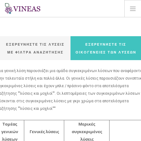
ΣΠΊΤΙ
ΓΙΑ ΤΗ VINEAS
ΕΞΕΡΕΥΝΉΣΤΕ ΤΙΣ ΛΎΣΕΙΣ
ΕΞΕΡΕΥΝΉΣΤΕ ΤΙΣ
ΕΠΙΠΤΏΣΕΙΣ ΤΗΣ CC
ΜΕ ΦΊΛΤΡΑ ΑΝΑΖΉΤΗΣΗΣ
ΟΙΚΟΓΈΝΕΙΕΣ ΤΩΝ ΛΎΣΕΩΝ
ΛΎΣΕΙΣ ΚΑΙ ΜΟΧΛΟΊ
AGORA
ια γενική λύση παρουσιάζει μια ομάδα συγκεκριμένων λύσεων που αναφέροντ
ΧΑΡΤΟΓΡΆΦΗΣΗ
ην τελευταία στήλη και πολλά άλλα. Οι γενικές λύσεις παρουσιάζουν συνοπτι
γκεκριμένες λύσεις και έχουν μπλε / πράσινο φόντο στα αποτελέσματα
ΣΎΝΔΕΣΗ
αζήτησης ""λύσεις και μοχλοί"". Οι λεπτομέρειες των συγκεκριμένων λύσεων
ίσκονται στις συγκεκριμένες λύσεις με γκρι χρώμα στα αποτελέσματα
EL
αζήτησης ""λύσεις και μοχλοί"""
Τομέας
Μερικές
γενικών
Γενικές λύσεις
συγκεκριμένες
λύσεων
λύσεις