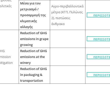
ημόσιες
Μέσα για τον
ολιτικές
Αγρο-περιβαλλοντικά
μετριασμό /
μέτρα (ΚΓΠ, Πυλώνας
προσαρμογή της
ΠΕΡΙΣΣΌΤ
2), πιστώσεις
κλιματικής
άνθρακα
αλλαγής
Reduction of GHG
emissions in grape
ΠΕΡΙΣΣΌΤ
growing
GHG
Reduction of GHG
mission
emissions at the
ΠΕΡΙΣΣΌΤ
itigation
winery
Reduction of GHG
in packaging &
ΠΕΡΙΣΣΌΤ
transportation