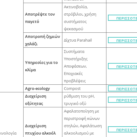
Ακτινοβολία,
Αποτρέψτε τον
στρόβιλοι, χρήση
ΠΕΡΙΣΣΌΤ
παγετό
συστήματος
ψεκασμού
Αποτροπή ζημιών
Δίχτυα Parahail
ΠΕΡΙΣΣΌΤ
χαλάζι
Συστήματα
Υποστήριξης
Υπηρεσίες για το
Αποφάσεων,
ΠΕΡΙΣΣΌΤ
κλίμα
Εποχιακές
προβλέψεις
Agro-ecology
Compost
ΠΕΡΙΣΣΌΤ
Διαχείριση
ρύθμιση του pH,
ΠΕΡΙΣΣΌΤ
οξύτητας
τρυγικό οξύ
Αφαλατοποίηση με
περιστροφή κώνων
Διαχείριση
στηλών, Αφαλάτωση
ΠΕΡΙΣΣΌΤ
ινολογία
πτυχίου αλκοόλ
αλκοολισμού με