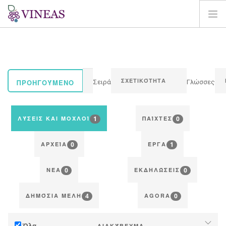
ΣΠΊΤΙ
ΓΙΑ ΤΗ VINEAS
ΕΠΙΠΤΏΣΕΙΣ ΤΗΣ CC
ΠΡΟΗΓΟΎΜΕΝΟ
Σειρά
Γλώσσες
ΛΎΣΕΙΣ ΚΑΙ ΜΟΧΛΟΊ
AGORA
1
0
ΛΎΣΕΙΣ ΚΑΙ ΜΟΧΛΟΊ
ΠΑΊΧΤΕΣ
ΧΑΡΤΟΓΡΆΦΗΣΗ
0
1
ΣΎΝΔΕΣΗ
ΑΡΧΕΊΑ
ΈΡΓΑ
EL
0
0
ΝΈΑ
ΕΚΔΗΛΏΣΕΙΣ
4
0
ΔΗΜΌΣΙΑ ΜΈΛΗ
AGORA
Όλα
ΔΙΑΚΎΒΕΥΜΑ