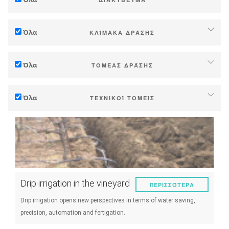
Προσαρμογή στη κλιματική αλλαγή
Όλα
ΚΛΊΜΑΚΑ ΔΡΆΣΗΣ
Μείωση (εκπομπών αερίων θερμοκηπίου)
Αυτόνονομα (φάρμα ή οινοποιείο)
Οικολογία (βιοποικιλότητα κλπ)
Όλα
ΤΟΜΈΑΣ ΔΡΆΣΗΣ
Βιομηχανία, συναιτερισμοί
Τεχνικός
Ζώνες (Δήμοι, περιοχές κτλ.)
Όλα
ΤΕΧΝΙΚΟΊ ΤΟΜΕΊΣ
Διαχείριση - Προώθηση
Δημόσια και ιδιωτική έρευνα
Έδαφος
Στρατηγική - μεταβάσεις
Δημόσιες πολιτικές
Διαχείριση νερού
Έρευνα - Καινοτομία
Καταναλωτές
Φαινολογία
Συνεργασία - Ενίσχυση ικανοτήτων
Ποιότητα σταφυλιού/κρασιού
Μέσα προγραμματισμού και δημόσιας πολιτικής
Drip irrigation in the vineyard
ΠΕΡΙΣΣΌΤΕΡΑ
Απόδοση παραγωγής
Κλιματικές υπηρεσίες
Drip irrigation opens new perspectives in terms of water saving,
Ενέργεια
precision, automation and fertigation.
Πείραμα