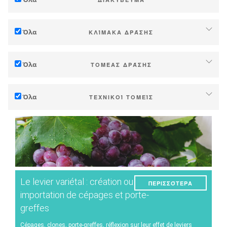
Προσαρμογή στη κλιματική αλλαγή
Όλα
ΚΛΊΜΑΚΑ ΔΡΆΣΗΣ
Μείωση (εκπομπών αερίων θερμοκηπίου)
Αυτόνονομα (φάρμα ή οινοποιείο)
Οικολογία (βιοποικιλότητα κλπ)
Όλα
ΤΟΜΈΑΣ ΔΡΆΣΗΣ
Βιομηχανία, συναιτερισμοί
Τεχνικός
Ζώνες (Δήμοι, περιοχές κτλ.)
Όλα
ΤΕΧΝΙΚΟΊ ΤΟΜΕΊΣ
Διαχείριση - Προώθηση
Δημόσια και ιδιωτική έρευνα
Έδαφος
Στρατηγική - μεταβάσεις
Δημόσιες πολιτικές
Διαχείριση νερού
Έρευνα - Καινοτομία
Καταναλωτές
Φαινολογία
Συνεργασία - Ενίσχυση ικανοτήτων
Ποιότητα σταφυλιού/κρασιού
Μέσα προγραμματισμού και δημόσιας πολιτικής
Le levier variétal : création ou
ΠΕΡΙΣΣΌΤΕΡΑ
Απόδοση παραγωγής
Κλιματικές υπηρεσίες
importation de cépages et porte-
greffes
Ενέργεια
Cépages, clones, porte-greffes, réflexion sur leur effet de leviers
Πείραμα