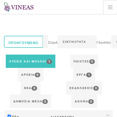
ΣΠΊΤΙ
ΓΙΑ ΤΗ VINEAS
ΕΠΙΠΤΏΣΕΙΣ ΤΗΣ CC
ΠΡΟΗΓΟΎΜΕΝΟ
Σειρά
Γλώσσες
ΛΎΣΕΙΣ ΚΑΙ ΜΟΧΛΟΊ
AGORA
1
0
ΛΎΣΕΙΣ ΚΑΙ ΜΟΧΛΟΊ
ΠΑΊΧΤΕΣ
ΧΑΡΤΟΓΡΆΦΗΣΗ
0
1
ΣΎΝΔΕΣΗ
ΑΡΧΕΊΑ
ΈΡΓΑ
EL
0
0
ΝΈΑ
ΕΚΔΗΛΏΣΕΙΣ
0
0
ΔΗΜΌΣΙΑ ΜΈΛΗ
AGORA
Όλα
ΔΙΑΚΎΒΕΥΜΑ