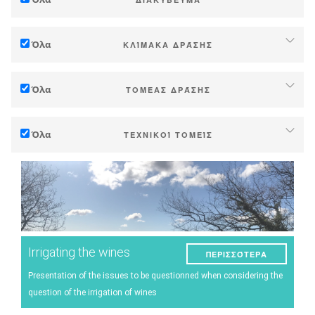
Προσαρμογή στη κλιματική αλλαγή
Όλα
ΚΛΊΜΑΚΑ ΔΡΆΣΗΣ
Μείωση (εκπομπών αερίων θερμοκηπίου)
Αυτόνονομα (φάρμα ή οινοποιείο)
Οικολογία (βιοποικιλότητα κλπ)
Όλα
ΤΟΜΈΑΣ ΔΡΆΣΗΣ
Βιομηχανία, συναιτερισμοί
Τεχνικός
Ζώνες (Δήμοι, περιοχές κτλ.)
Όλα
ΤΕΧΝΙΚΟΊ ΤΟΜΕΊΣ
Διαχείριση - Προώθηση
Δημόσια και ιδιωτική έρευνα
Έδαφος
Στρατηγική - μεταβάσεις
Δημόσιες πολιτικές
Διαχείριση νερού
Έρευνα - Καινοτομία
Καταναλωτές
Φαινολογία
Συνεργασία - Ενίσχυση ικανοτήτων
Ποιότητα σταφυλιού/κρασιού
Μέσα προγραμματισμού και δημόσιας πολιτικής
Irrigating the wines
ΠΕΡΙΣΣΌΤΕΡΑ
Απόδοση παραγωγής
Κλιματικές υπηρεσίες
Presentation of the issues to be questionned when considering the
Ενέργεια
question of the irrigation of wines
Πείραμα