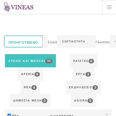
ΣΠΊΤΙ
ΓΙΑ ΤΗ VINEAS
ΕΠΙΠΤΏΣΕΙΣ ΤΗΣ CC
ΠΡΟΗΓΟΎΜΕΝΟ
Σειρά
Γλώσσες
ΛΎΣΕΙΣ ΚΑΙ ΜΟΧΛΟΊ
AGORA
11
0
ΛΎΣΕΙΣ ΚΑΙ ΜΟΧΛΟΊ
ΠΑΊΧΤΕΣ
ΧΑΡΤΟΓΡΆΦΗΣΗ
8
3
ΣΎΝΔΕΣΗ
ΑΡΧΕΊΑ
ΈΡΓΑ
EL
4
3
ΝΈΑ
ΕΚΔΗΛΏΣΕΙΣ
0
0
ΔΗΜΌΣΙΑ ΜΈΛΗ
AGORA
Όλα
ΔΙΑΚΎΒΕΥΜΑ