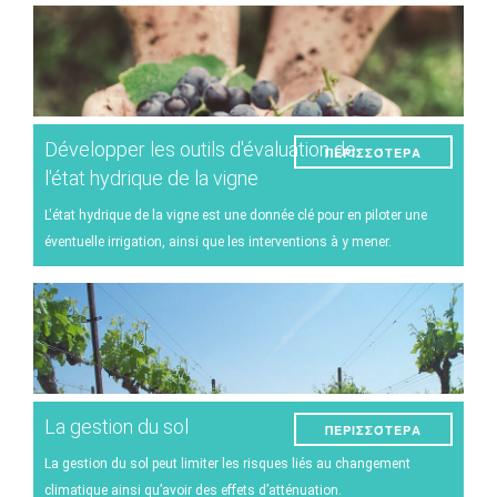
Παράσιτα και ασθένειες
Διαχείριση αμπελώνα
Τεχνικές οινοποιήσης
Développer les outils d'évaluation de
ΠΕΡΙΣΣΌΤΕΡΑ
Διαχείριση μετεωρολογικών γεγονότων
l'état hydrique de la vigne
Άλλα
L'état hydrique de la vigne est une donnée clé pour en piloter une
éventuelle irrigation, ainsi que les interventions à y mener.
La gestion du sol
ΠΕΡΙΣΣΌΤΕΡΑ
La gestion du sol peut limiter les risques liés au changement
climatique ainsi qu’avoir des effets d’atténuation.