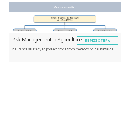
Παράσιτα και ασθένειες
Διαχείριση αμπελώνα
Τεχνικές οινοποιήσης
Risk Management in Agriculture
ΠΕΡΙΣΣΌΤΕΡΑ
Διαχείριση μετεωρολογικών γεγονότων
Insurance strategy to protect crops from meteorological hazards
Άλλα