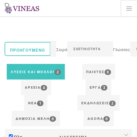
ΣΠΊΤΙ
ΓΙΑ ΤΗ VINEAS
ΕΠΙΠΤΏΣΕΙΣ ΤΗΣ CC
ΠΡΟΗΓΟΎΜΕΝΟ
Σειρά
Γλώσσες
ΛΎΣΕΙΣ ΚΑΙ ΜΟΧΛΟΊ
AGORA
2
0
ΛΎΣΕΙΣ ΚΑΙ ΜΟΧΛΟΊ
ΠΑΊΧΤΕΣ
ΧΑΡΤΟΓΡΆΦΗΣΗ
4
3
ΣΎΝΔΕΣΗ
ΑΡΧΕΊΑ
ΈΡΓΑ
EL
1
2
ΝΈΑ
ΕΚΔΗΛΏΣΕΙΣ
0
0
ΔΗΜΌΣΙΑ ΜΈΛΗ
AGORA
Όλα
ΔΙΑΚΎΒΕΥΜΑ