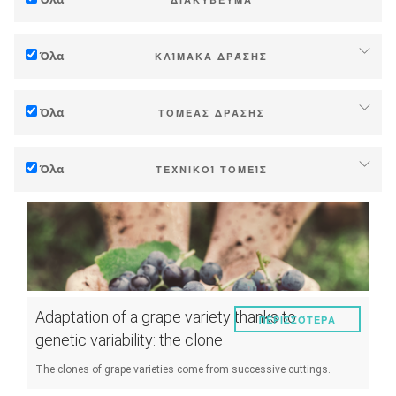
Προσαρμογή στη κλιματική αλλαγή
Όλα
ΚΛΊΜΑΚΑ ΔΡΆΣΗΣ
Μείωση (εκπομπών αερίων θερμοκηπίου)
Αυτόνονομα (φάρμα ή οινοποιείο)
Οικολογία (βιοποικιλότητα κλπ)
Όλα
ΤΟΜΈΑΣ ΔΡΆΣΗΣ
Βιομηχανία, συναιτερισμοί
Τεχνικός
Ζώνες (Δήμοι, περιοχές κτλ.)
Όλα
ΤΕΧΝΙΚΟΊ ΤΟΜΕΊΣ
Διαχείριση - Προώθηση
Δημόσια και ιδιωτική έρευνα
Έδαφος
Στρατηγική - μεταβάσεις
Δημόσιες πολιτικές
Διαχείριση νερού
Έρευνα - Καινοτομία
Καταναλωτές
Φαινολογία
Συνεργασία - Ενίσχυση ικανοτήτων
Ποιότητα σταφυλιού/κρασιού
Μέσα προγραμματισμού και δημόσιας πολιτικής
Adaptation of a grape variety thanks to
ΠΕΡΙΣΣΌΤΕΡΑ
Απόδοση παραγωγής
Κλιματικές υπηρεσίες
genetic variability: the clone
Ενέργεια
The clones of grape varieties come from successive cuttings.
Πείραμα