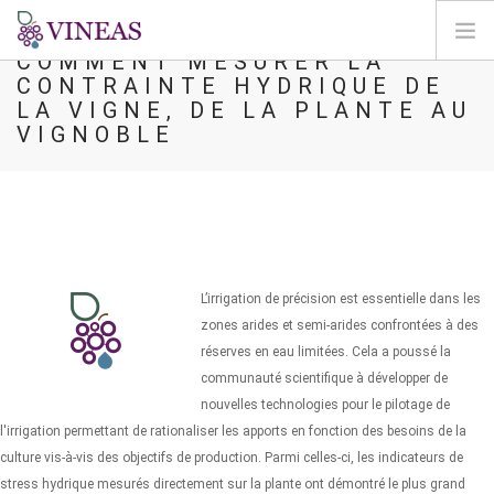
COMMENT MESURER LA
CONTRAINTE HYDRIQUE DE
ΣΠΊΤΙ
LA VIGNE, DE LA PLANTE AU
VIGNOBLE
ΓΙΑ ΤΗ VINEAS
ΕΠΙΠΤΏΣΕΙΣ ΤΗΣ CC
ΛΎΣΕΙΣ ΚΑΙ ΜΟΧΛΟΊ
AGORA
ΧΑΡΤΟΓΡΆΦΗΣΗ
L’irrigation de précision est essentielle dans les
ΣΎΝΔΕΣΗ
zones arides et semi-arides confrontées à des
réserves en eau limitées. Cela a poussé la
EL
communauté scientifique à développer de
nouvelles technologies pour le pilotage de
l'irrigation permettant de rationaliser les apports en fonction des besoins de la
culture vis-à-vis des objectifs de production. Parmi celles-ci, les indicateurs de
stress hydrique mesurés directement sur la plante ont démontré le plus grand