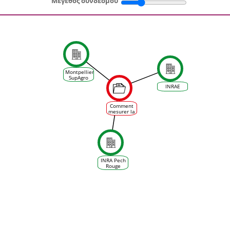
Μέγεθος συνδέσμου
Montpellier
SupAgro
INRAE
Comment
mesurer la
contrainte
hydrique
de la
vigne, de
la plante
au
vignoble
INRA Pech
Rouge